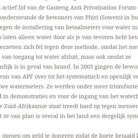
 actief lid van de Gauteng Anti-Privatisation Forum 
 ondersteunde de bewoners van Phiri (Soweto) in h
gen de installering van betaalmeters voor water in
 laten alleen water door als je van tevoren hebt bet
erzetten zich fel tegen deze methode, omdat het m
 van toegang tot water afsluit, maar ook omdat ze
rlijk is in geval van brand. In 2003 gingen de bew
teun van APF over tot het systematisch en openlijk v
uwe watermeters. Ze werden onder meer triomfantel
in demonstraties en voor de ingang van het waterb
 Zuid-Afrikaanse staat treedt hard op tegen mensen
 ze van plan is overal in het land een dergelijk syst
n oproep om geld te doneren zodat de boete betaal