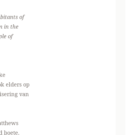
bitants of
 in the
le of
jke
k elders op
isering van
Matthews
d boete.