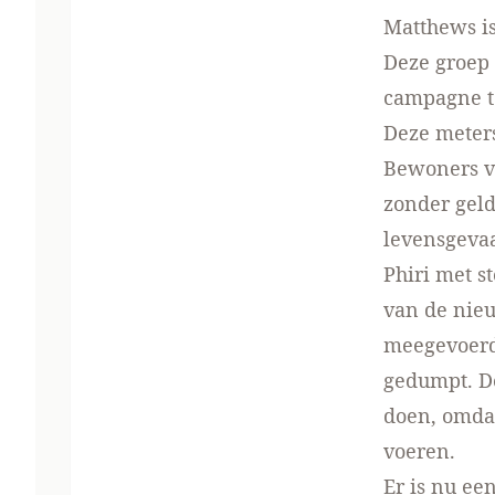
Matthews is
Deze groep
campagne te
Deze meters
Bewoners v
zonder geld
levensgevaa
Phiri met s
van de nie
meegevoerd 
gedumpt. De
doen, omdat
voeren.
Er is nu ee