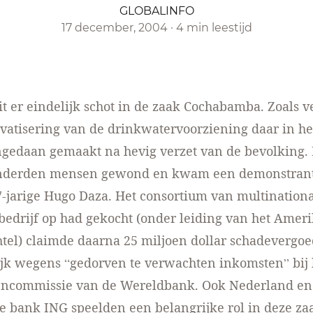
GLOBALINFO
17 december, 2004
·
4 min leestijd
zit er eindelijk schot in de zaak Cochabamba. Zoals 
vatisering van de drinkwatervoorziening daar in he
gedaan gemaakt na hevig verzet van de bevolking. 
nderden mensen gewond en kwam een demonstrant
7-jarige Hugo Daza. Het consortium van multinationa
edrijf op had gekocht (onder leiding van het Amer
htel) claimde daarna 25 miljoen dollar schadevergoe
jk wegens “gedorven te verwachten inkomsten” bij 
lencommissie van de Wereldbank. Ook Nederland en
 bank ING speelden een belangrijke rol in deze za