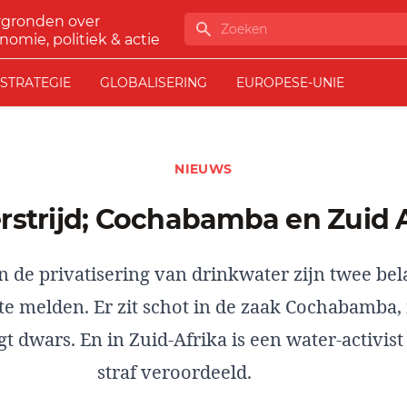
rgronden over
Zoeken
nomie, politiek & actie
STRATEGIE
GLOBALISERING
EUROPESE-UNIE
NIEUWS
erstrijd; Cochabamba en Zuid 
en de privatisering van drinkwater zijn twee bel
te melden. Er zit schot in de zaak Cochabamba,
igt dwars. En in Zuid-Afrika is een water-activist
straf veroordeeld.