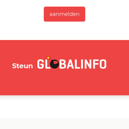
GLOBALINFO.nl
Steun