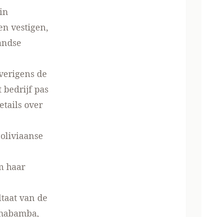
in
n vestigen,
andse
verigens de
 bedrijf pas
etails over
oliviaanse
m haar
ltaat van de
chabamba,