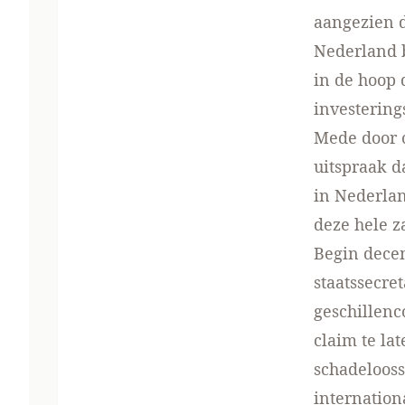
aangezien d
Nederland b
in de hoop
investering
Mede door 
uitspraak d
in Nederlan
deze hele 
Begin dece
staatssecre
geschillenc
claim te la
schadelooss
internatio