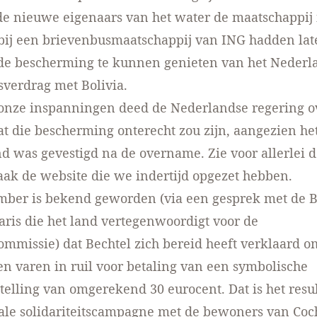
e nieuwe eigenaars van het water de maatschappij 
ij een brievenbusmaatschappij van ING hadden late
 de bescherming te kunnen genieten van het Nederl
sverdrag met Bolivia.
onze inspanningen deed de Nederlandse regering o
at die bescherming onterecht zou zijn, aangezien het
d was gevestigd na de overname. Zie voor allerlei d
zaak
de website die we indertijd opgezet hebben
.
mber is bekend geworden (via een gesprek met de B
taris die het land vertegenwoordigt voor de
ommissie) dat Bechtel zich bereid heeft verklaard o
ten varen in ruil voor betaling van een symbolische
telling van omgerekend 30 eurocent. Dat is het resu
nale solidariteitscampagne met de bewoners van Co