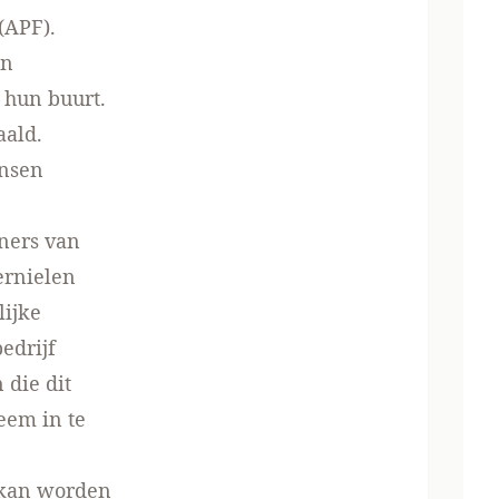
(APF).
un
 hun buurt.
aald.
ensen
oners van
ernielen
ijke
edrijf
 die dit
eem in te
d kan worden