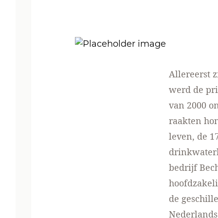
Allereerst 
werd de pri
van 2000 on
raakten ho
leven, de 1
drinkwaterb
bedrijf Bec
hoofdzakeli
de geschil
Nederlandse