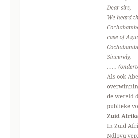
Dear sirs,
We heard tha
Cochabamba.
case of Agu
Cochabamba
Sincerely,
…… (ondert
Als ook Abe
overwinnin
de wereld d
publieke vo
Zuid Afrik
In Zuid Afr
Ndlovu vero