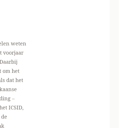
velen weten
t voorjaar
Daarbij
 om het
ls dat het
ikaanse
ding –
het ICSID,
 de
ak