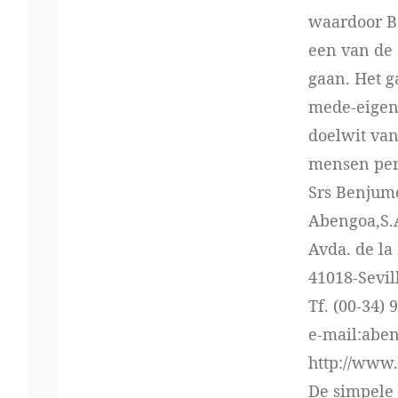
waardoor Be
een van de 
gaan. Het g
mede-eigena
doelwit van
mensen per 
Srs Benjum
Abengoa,S.
Avda. de la
41018-Sevil
Tf. (00-34) 
e-mail:ab
http://www
De simpele 