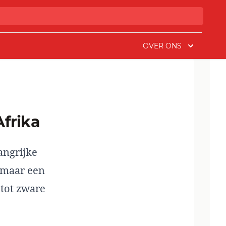
OVER ONS
Afrika
angrijke
 maar een
 tot zware