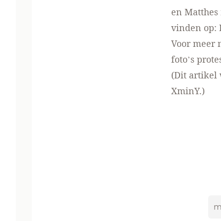
en Matthes n
vinden op:
Voor meer 
foto’s prote
(Dit artike
XminY.)