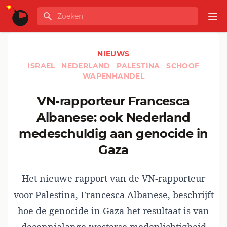
Ga naar de inhoud
Zoeken
GLOBALINFO
Op
NIEUWS
ISRAEL
NEDERLAND
PALESTINA
SCHOOF
WAPENHANDEL
VN-rapporteur Francesca
Albanese: ook Nederland
medeschuldig aan genocide in
Gaza
Het nieuwe rapport van de VN-rapporteur
voor Palestina, Francesca Albanese, beschrijft
hoe de genocide in Gaza het resultaat is van