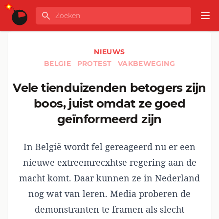
Ga naar de inhoud
Zoeken
GLOBALINFO
Op
NIEUWS
BELGIE
PROTEST
VAKBEWEGING
Vele tienduizenden betogers zijn
boos, juist omdat ze goed
geïnformeerd zijn
In België wordt fel gereageerd nu er een
nieuwe extreemrecxhtse regering aan de
macht komt. Daar kunnen ze in Nederland
nog wat van leren. Media proberen de
demonstranten te framen als slecht