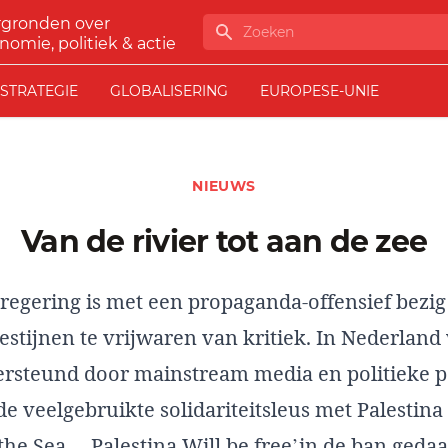
rgronden over
Zoeken
nomie, politiek & actie
STRATEGIE
GLOBALISERING
EUROPESE-UNIE
NIEUWS
Van de rivier tot aan de zee
 regering is met een propaganda-offensief bezig
estijnen te vrijwaren van kritiek. In Nederland
rsteund door mainstream media en politieke pa
de veelgebruikte solidariteitsleus met Palestina
 the Sea… Palestina Will be free’in de ban gedaa