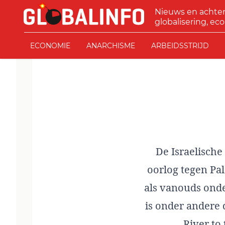
Ga naar de inhoud
Nieuws en achte
GLOBALINFO
globalisering, eco
ECONOMIE
ANARCHISME
ARBEIDSSTRIJD
De Israelische
oorlog tegen Pal
als vanouds onde
is onder andere 
River to