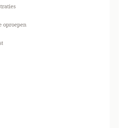
traties
ie oproepen
st