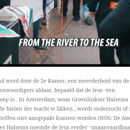
nd werd door de 2e Kamer, een meerderheid van de
enwoordigers aldaar, bepaald dat de leus ‘een
ep’is . In Amsterdam, waar Groenlinkser Halsema n
de hielen der macht te likken , wordt onderzocht o
nheffen niet aangepakt kunnen worden (NOS: De A
er Halsema noemde de leus eerder “onaanvaardbaar