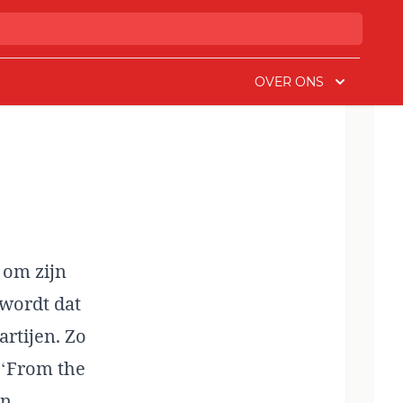
OVER ONS
 om zijn
 wordt dat
rtijen. Zo
 ‘From the
n.