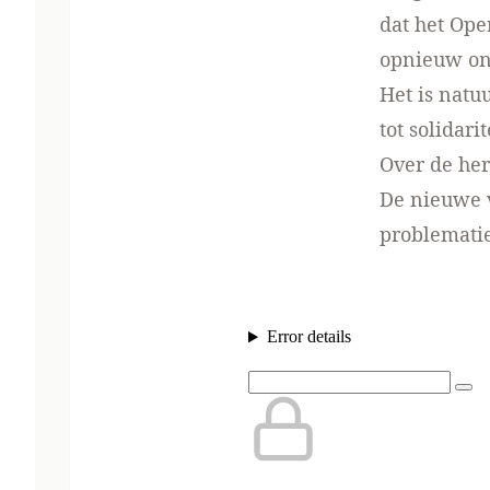
dat het Ope
opnieuw on
Het is natu
tot solidari
Over de her
De nieuwe v
problemati