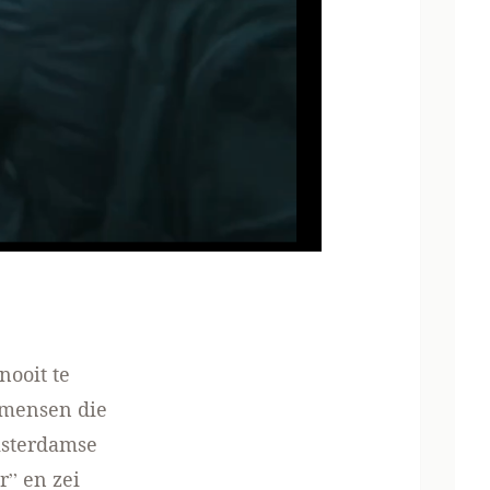
ooit te
f mensen die
msterdamse
” en zei