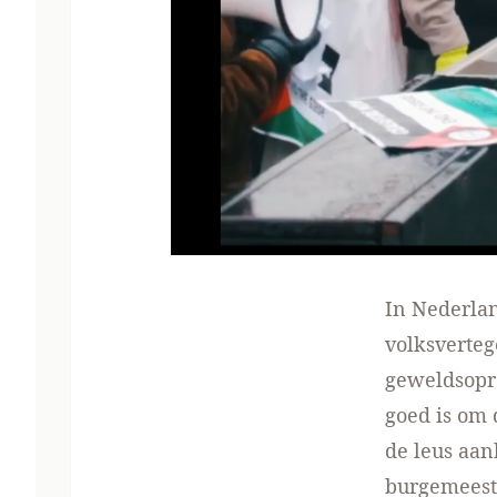
In Nederla
volksverteg
geweldsopro
goed is om 
de leus aa
burgemeest