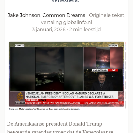
Venezuela.”
Jake Johnson, Common Dreams
|
Originele tekst,
vertaling globalinfo.nl
3 januari, 2026
·
2 min leestijd
De Amerikaanse president Donald Trump
beweerde zaterdag vroeg dat de Venezolaanse