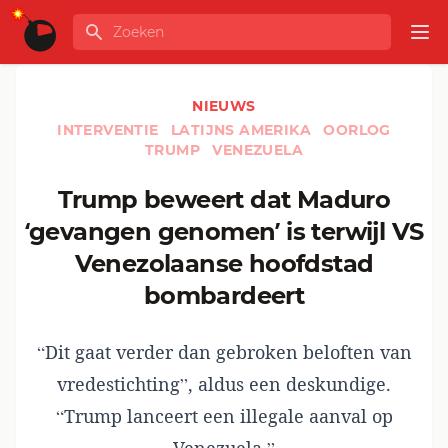
Ga naar de inhoud
Zoeken
GLOBALINFO
Op
NIEUWS
INTERVENTIE
LATIJNS AMERIKA
OORLOG
TRUMP
VENEZUELA
Trump beweert dat Maduro
‘gevangen genomen’ is terwijl VS
Venezolaanse hoofdstad
bombardeert
“Dit gaat verder dan gebroken beloften van
vredestichting”, aldus een deskundige.
“Trump lanceert een illegale aanval op