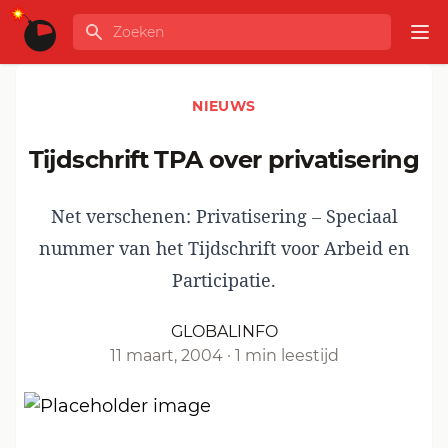
Ga naar de inhoud
Zoeken
GLOBALINFO
Op
NIEUWS
Tijdschrift TPA over privatisering
Net verschenen: Privatisering – Speciaal
nummer van het Tijdschrift voor Arbeid en
Participatie.
GLOBALINFO
11 maart, 2004
·
1 min leestijd