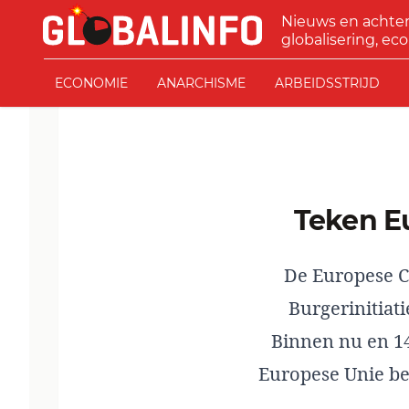
Ga naar de inhoud
Nieuws en achte
GLOBALINFO
globalisering, eco
ECONOMIE
ANARCHISME
ARBEIDSSTRIJD
Teken E
De Europese C
Burgerinitiat
Binnen nu en 14
Europese Unie be