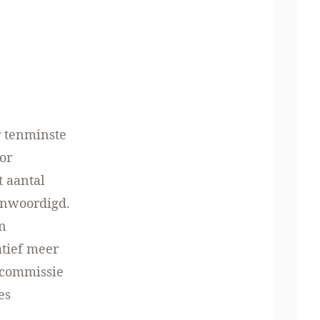
r tenminste
or
t aantal
enwoordigd.
n
atief meer
 commissie
es