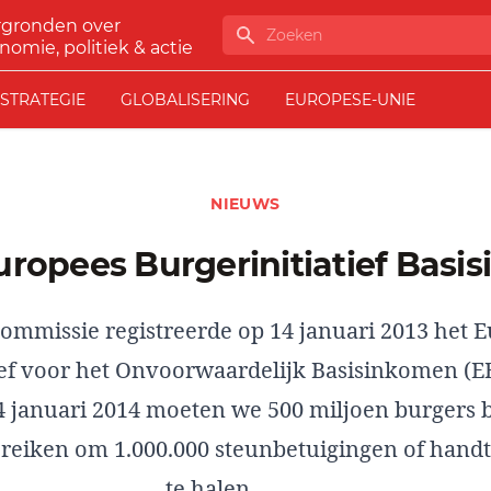
rgronden over
Zoeken
nomie, politiek & actie
STRATEGIE
GLOBALISERING
EUROPESE-UNIE
NIEUWS
uropees Burgerinitiatief Bas
ommissie registreerde op 14 januari 2013 het 
ief voor het Onvoorwaardelijk Basisinkomen (EB
 januari 2014 moeten we 500 miljoen burgers 
reiken om 1.000.000 steunbetuigingen of hand
te halen.