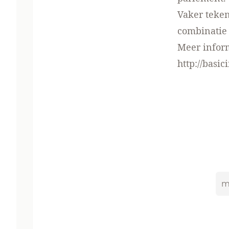
Vaker tekene
combinatie 
Meer inform
http://basi