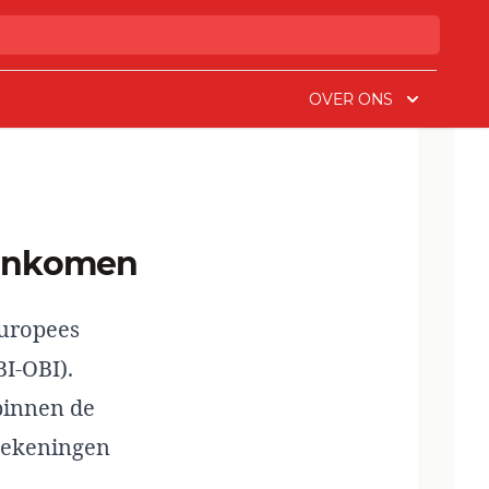
OVER ONS
isinkomen
Europees
I-OBI).
binnen de
tekeningen