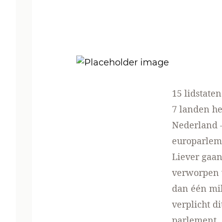
15 lidstate
7 landen he
Nederland –
europarleme
Liever gaan
verworpen w
dan één mi
verplicht d
parlement.