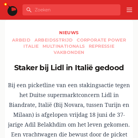
Ga naar de inhoud
Zoeken
GLOBALINFO
Op
NIEUWS
ARBEID
ARBEIDSSTRIJD
CORPORATE POWER
ITALIE
MULTINATIONALS
REPRESSIE
VAKBONDEN
Staker bij Lidl in Italië gedood
Bij een picketline van een stakingsactie tegen
het Duitse supermarktconcern Lidl in
Biandrate, Italië (Bij Novara, tussen Turijn en
Milaan) is afgelopen vrijdag 18 juni de 37-
jarige Adil Belakhdim om het leven gekomen.
Een vrachtwagen die bewust door de picket