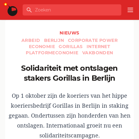
Ga naar de inhoud
Zoeken
GLOBALINFO
Op
NIEUWS
ARBEID
BERLIJN
CORPORATE POWER
ECONOMIE
GORILLAS
INTERNET
PLATFORMECONOMIE
VAKBONDEN
Solidariteit met ontslagen
stakers Gorillas in Berlijn
Op 1 oktober zijn de koeriers van het hippe
koeriersbedrijf Gorillas in Berlijn in staking
gegaan. Ondertussen zijn honderden van hen
ontslagen. Internationaal groeit nu een
solidariteitscampagne.