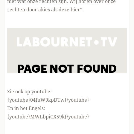
niet wat onze rechten zijn. Wij horen over onze
rechten door akies als deze hier”.
Zie ook op youtube:
{youtube}04fuW9kpDTw{/youtube}
En in het Engels:
{youtube}MWLbpiCX59k{/youtube}