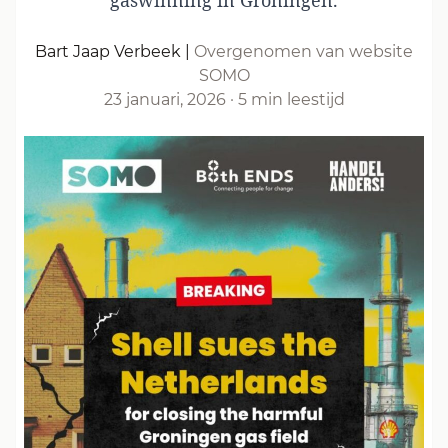
gaswinning in Groningen.
Bart Jaap Verbeek
|
Overgenomen van website
SOMO
23 januari, 2026
·
5 min leestijd