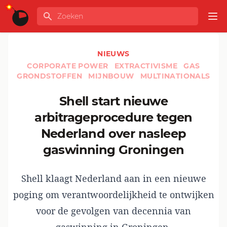
Ga naar de inhoud
Zoeken
GLOBALINFO
Op
NIEUWS
CORPORATE POWER
EXTRACTIVISME
GAS
GRONDSTOFFEN
MIJNBOUW
MULTINATIONALS
Shell start nieuwe
arbitrageprocedure tegen
Nederland over nasleep
gaswinning Groningen
Shell klaagt Nederland aan in een nieuwe
poging om verantwoordelijkheid te ontwijken
voor de gevolgen van decennia van