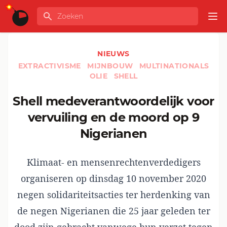
Ga naar de inhoud
Zoeken
GLOBALINFO
Op
NIEUWS
EXTRACTIVISME
MIJNBOUW
MULTINATIONALS
OLIE
SHELL
Shell medeverantwoordelijk voor
vervuiling en de moord op 9
Nigerianen
Klimaat- en mensenrechtenverdedigers
organiseren op dinsdag 10 november 2020
negen solidariteitsacties ter herdenking van
de negen Nigerianen die 25 jaar geleden ter