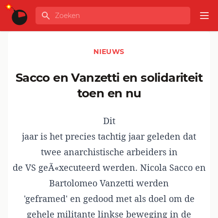
Ga naar de inhoud
Zoeken
GLOBALINFO
Op
NIEUWS
Sacco en Vanzetti en solidariteit
toen en nu
Dit
jaar is het precies tachtig jaar geleden dat
twee anarchistische arbeiders in
de VS geÃ«xecuteerd werden. Nicola Sacco en
Bartolomeo Vanzetti werden
'geframed' en gedood met als doel om de
gehele militante linkse beweging in de