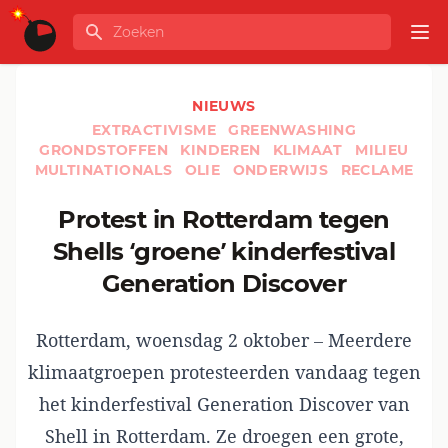
Ga naar de inhoud
Zoeken
GLOBALINFO
Op
NIEUWS
EXTRACTIVISME
GREENWASHING
GRONDSTOFFEN
KINDEREN
KLIMAAT
MILIEU
MULTINATIONALS
OLIE
ONDERWIJS
RECLAME
Protest in Rotterdam tegen
Shells ‘groene’ kinderfestival
Generation Discover
Rotterdam, woensdag 2 oktober – Meerdere
klimaatgroepen protesteerden vandaag tegen
het kinderfestival Generation Discover van
Shell in Rotterdam. Ze droegen een grote,