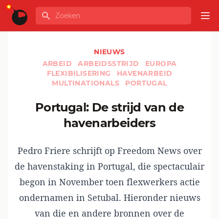
Ga naar de inhoud
Zoeken
GLOBALINFO
Op
NIEUWS
ARBEID
ARBEIDSSTRIJD
EUROPA
FLEXIBILISERING
HAVENARBEID
MULTINATIONALS
PORTUGAL
Portugal: De strijd van de
havenarbeiders
Pedro Friere schrijft op Freedom News over
de havenstaking in Portugal, die spectaculair
begon in November toen flexwerkers actie
ondernamen in Setubal. Hieronder nieuws
van die en andere bronnen over de