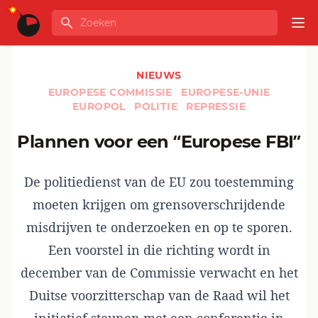
Ga naar de inhoud
Zoeken
GLOBALINFO
Op
NIEUWS
EUROPESE COMMISSIE
EUROPESE-UNIE
EUROPOL
POLITIE
REPRESSIE
Plannen voor een “Europese FBI”
De politiedienst van de EU zou toestemming
moeten krijgen om grensoverschrijdende
misdrijven te onderzoeken en op te sporen.
Een voorstel in die richting wordt in
december van de Commissie verwacht en het
Duitse voorzitterschap van de Raad wil het