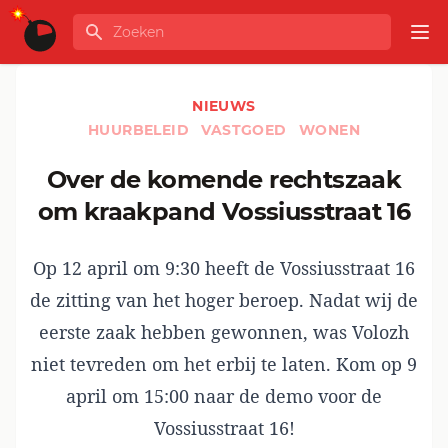
Ga naar de inhoud
Zoeken
GLOBALINFO
Op
NIEUWS
HUURBELEID
VASTGOED
WONEN
Over de komende rechtszaak
om kraakpand Vossiusstraat 16
Op 12 april om 9:30 heeft de Vossiusstraat 16
de zitting van het hoger beroep. Nadat wij de
eerste zaak hebben gewonnen, was Volozh
niet tevreden om het erbij te laten. Kom op 9
april om 15:00 naar de demo voor de
Vossiusstraat 16!