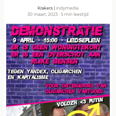
Krakers
|
indymedia
30 maart, 2023
·
5 min leestijd