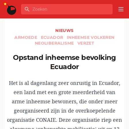
Ga naar de inhoud
Zoeken
GLOBALINFO
Op
NIEUWS
ARMOEDE
ECUADOR
INHEEMSE VOLKEREN
NEOLIBERALISME
VERZET
Opstand inheemse bevolking
Ecuador
Het is al dagenlang zeer onrustig in Ecuador,
een land met een grote meerderheid van
arme inheemse bewoners, die onder meer
georganiseerd zijn in de overkoepelende
organisatie CONAIE. Deze organisatie riep een