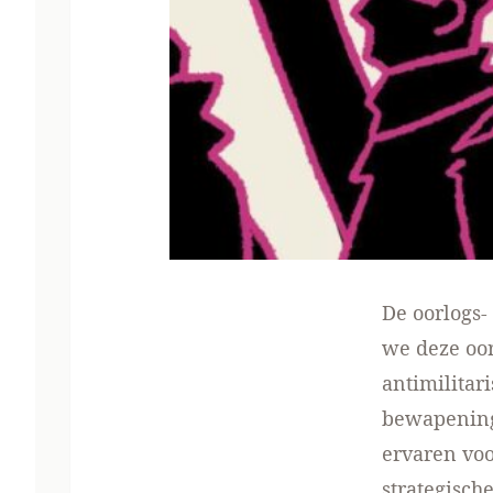
De oorlogs
we deze oo
antimilitar
bewapening
ervaren voo
strategisch