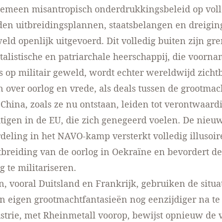
gemeen misantropisch onderdrukkingsbeleid op voll
den uitbreidingsplannen, staatsbelangen en dreigi
weld openlijk uitgevoerd. Dit volledig buiten zijn gr
talistische en patriarchale heerschappij, die voorna
s op militair geweld, wordt echter wereldwijd zicht
n over oorlog en vrede, als deals tussen de grootmac
China, zoals ze nu ontstaan, leiden tot verontwaard
tigen in de EU, die zich genegeerd voelen. De nie
deling in het NAVO-kamp versterkt volledig illusoir
tbreiding van de oorlog in Oekraïne en bevordert d
 te militariseren.
n, vooral Duitsland en Frankrijk, gebruiken de situa
 eigen grootmachtfantasieën nog eenzijdiger na te 
strie, met Rheinmetall voorop, bewijst opnieuw de 