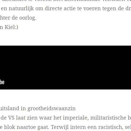
n natuurlijk om directe actie te voeren tegen de d
hter de oorlog.
n Kiel:)
uitsland in grootheidswaanzin
 de VS laat zien waar het imperiale, militaristische 
 blok naartoe gaat. Terwijl intern een racistisch, se