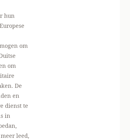
ar hun
 Europese
ermogen om
Duitse
oten om
itaire
aken. De
nden en
e dienst te
s in
Soedan,
meer leed,