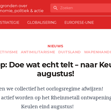
rgronden over
Zoeken
nomie, politiek & actie
STRATEGIE
GLOBALISERING
EUROPESE-UNIE
NIEUWS
CTIVISME
ANTIMILITARISME
DUITSLAND
WAPENHAND
augustus!
en we collectief het oorlogsregime afwijzen!
actief worden op het Rheinmetall ontwapenin
Keulen eind augustus!