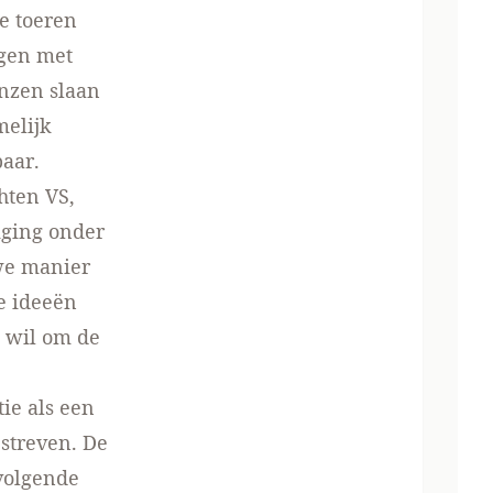
e toeren
ngen met
enzen slaan
melijk
baar.
hten VS,
iging onder
uwe manier
e ideeën
e wil om de
tie als een
streven. De
volgende