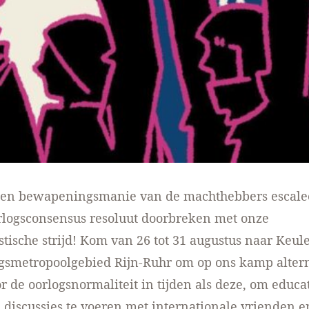
- en bewapeningsmanie van de machthebbers escalee
rlogsconsensus resoluut doorbreken met onze
istische strijd! Kom van 26 tot 31 augustus naar Keul
smetropoolgebied Rijn-Ruhr om op ons kamp altern
r de oorlogsnormaliteit in tijden als deze, om educa
e discussies te voeren met internationale vrienden e