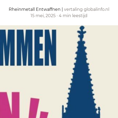
Rheinmetall Entwaffnen
|
vertaling globalinfo.nl
15 mei, 2025
·
4 min leestijd