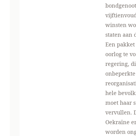
bondgenoot 
vijftienvou
winsten wo
staten aan 
Een pakket 
oorlog te v
regering, di
onbeperkte 
reorganisat
hele bevol
moet haar s
vervullen. 
Oekraïne en
worden ong