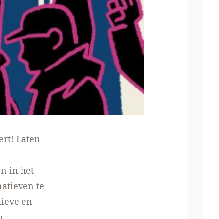
rt! Laten
en in het
atieven te
tieve en
n