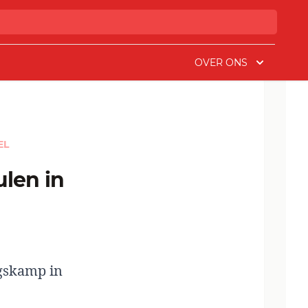
OVER ONS
EL
gskamp in