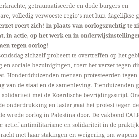
erkrachte, getraumatiseerde en dode burgers en
e, volledig verwoeste regio’s met hun dagelijkse 
rzet roert zich! In plaats van oorlogszuchtig te z
t, in actie, op het werk en in onderwijsinstelling
men tegen oorlog!
Bondsdag zichzelf probeert te overtreffen op het geb
en sociale bezuinigingen, roert het verzet tegen di
aat. Honderdduizenden mensen protesteerden tegen 
ng van de staat en de samenleving. Tienduizenden 
it solidariteit met de Koerdische bevrijdingsstrijd. O
e onderdrukking en laster gaat het protest tegen d
de wrede oorlog in Palestina door. De vakbond CAL
e actief antimilitarisme en solidariteit in de prakti
racht met haar stakingen en weigering om wapens t