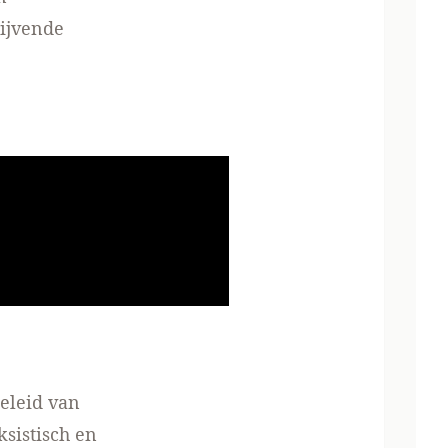
rijvende
beleid van
ksistisch en