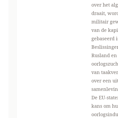
over het al
draait, wor
militair ge
van de kapi
gebaseerd i
Beslissinge
Rusland en 
oorlogszuch
van taakver
over een ui
samenleving
De EU-state
kans om hun
oorlogsindu