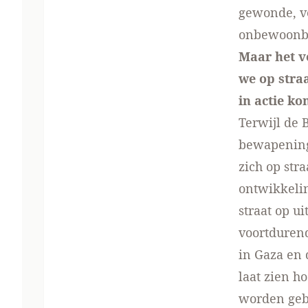
gewonde, v
onbewoonbar
Maar het ve
we op straa
in actie ko
Terwijl de 
bewapening 
zich op str
ontwikkeli
straat op u
voortdurend
in Gaza en 
laat zien ho
worden geb