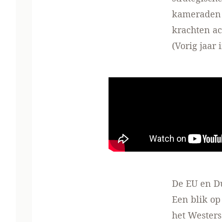
kameraden e
krachten ac
(Vorig jaar i
De EU en D
Een blik op
het Westerse