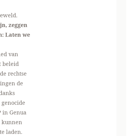
geweld.
ijn, zeggen
en: Laten we
ied van
t beleid
de rechtse
gingen de
ndanks
e genocide
P in Genua
jk kunnen
e laden.