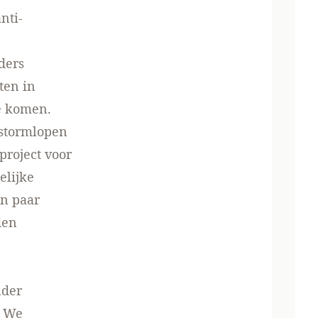
nti-
e
ders
ten in
e komen.
 stormlopen
roject voor
elijke
en paar
den
nder
. We