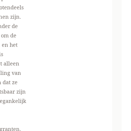
otendeels
nen zijn.
nder de
t om de
 en het
is
t alleen
eling van
 dat ze
tsbaar zijn
egankelijk
igranten.