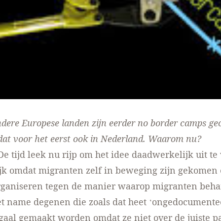
ndere Europese landen zijn eerder no border camps ge
dat voor het eerst ook in Nederland. Waarom nu?
e tijd leek nu rijp om het idee daadwerkelijk uit te
jk omdat migranten zelf in beweging zijn gekomen 
organiseren tegen de manier waarop migranten beh
 name degenen die zoals dat heet ‘ongedocumentee
egaal gemaakt worden omdat ze niet over de juiste p