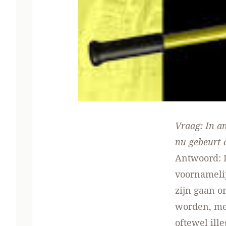
Vraag: In a
nu gebeurt 
Antwoord: D
voornameli
zijn gaan 
worden, met
oftewel ill