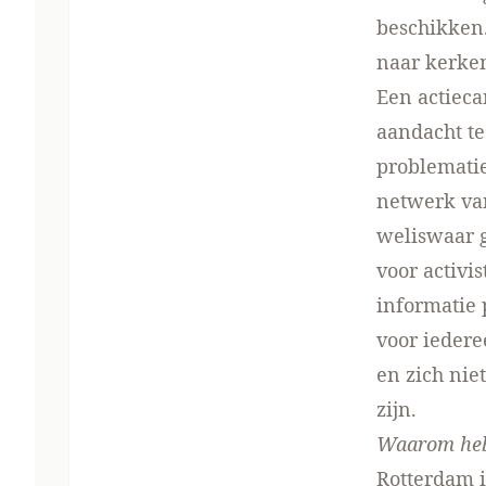
beschikken
naar kerken
Een actiec
aandacht te
problematie
netwerk van
weliswaar g
voor activi
informatie 
voor iedere
en zich nie
zijn.
Waarom hebb
Rotterdam i