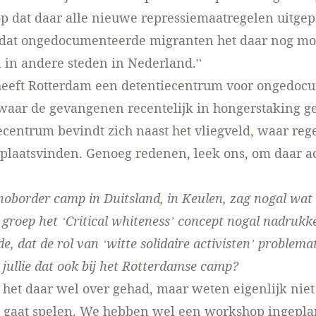
op dat daar alle
nieuwe repressiemaatregelen uitge
dat ongedocumenteerde migranten het daar nog moe
 in andere steden in Nederland.”
heeft Rotterdam een detentiecentrum voor ongedoc
aar de gevangenen recentelijk in hongerstaking ge
ecentrum bevindt zich naast het vliegveld, waar reg
 plaatsvinden. Genoeg redenen, leek ons, om daar ac
 noborder camp in Duitsland, in Keulen, zag nogal wa
groep het ‘Critical whiteness’ concept nogal nadrukke
e, dat de rol van ‘witte solidaire activisten’ problema
jullie dat ook bij het Rotterdamse camp?
het daar wel over gehad, maar weten eigenlijk niet 
l gaat spelen. We hebben wel een workshop ingepla