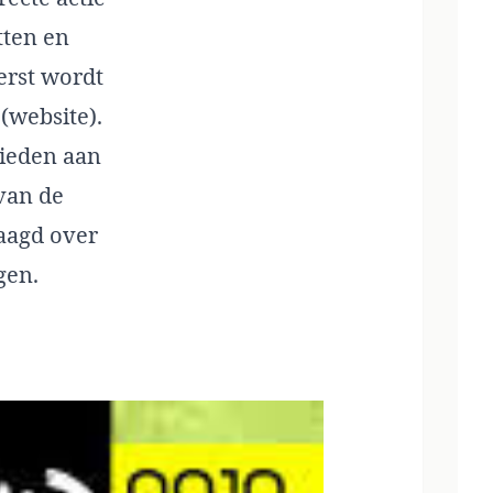
tten en
erst wordt
(
website
).
bieden aan
van de
aagd over
gen.