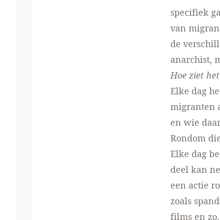
specifiek g
van migrant
de verschil
anarchist, 
Hoe ziet he
Elke dag he
migranten a
en wie daar
Rondom die
Elke dag be
deel kan ne
een actie r
zoals span
films en zo.