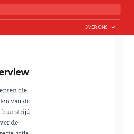
OVER ONS
terview
mensen die
elen van de
 hun strijd
over de
recte actie