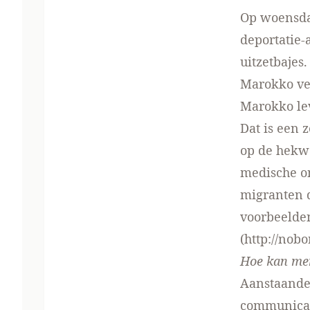
Op woensdag
deportatie-
uitzetbaje
Marokko ver
Marokko lev
Dat is een 
op de hekw
medische o
migranten d
voorbeelden
(
http://nob
Hoe kan me
Aanstaande 
communicat