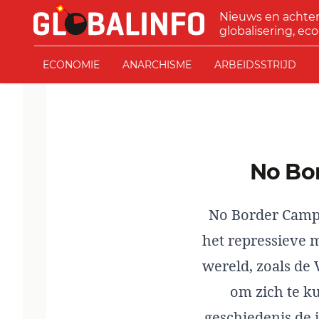
Ga naar de inhoud
Nieuws en achte
GLOBALINFO
globalisering, eco
ECONOMIE
ANARCHISME
ARBEIDSSTRIJD
No B
No Border Camps
het repressieve m
wereld, zoals de 
om zich te ku
geschiedenis
de 