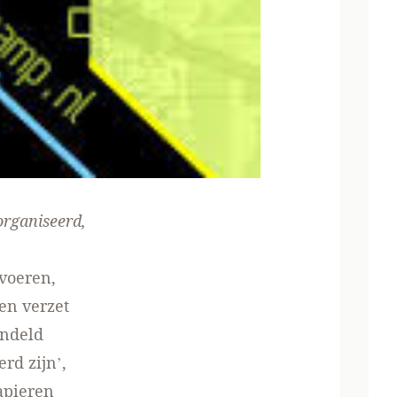
organiseerd,
 voeren,
en verzet
andeld
rd zijn’,
apieren