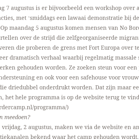
 7 augustus is er bijvoorbeeld een workshop over a
acties, met ‘smiddags een lawaai demonstratie bij d
s. Op maandag 5 augustus komen mensen van No Bor
tellen over de strijd die zelfgeorganiseerde migran
eren die proberen de grens met Fort Europa over t
zeer dramatisch verhaal waarbij regelmatig massale
erken gehouden worden. Ze zoeken steun voor een p
ndersteuning en ook voor een safehouse voor vrouw
ie driedubbel onderdrukt worden. Dat zijn maar e
, het hele programma is op de website terug te vin
ordercamp.nl/programma/
)
n meedoen?
vrijdag, 2 augustus, maken we via de website en a
iekanalen bekend waar het camp gehouden wordt