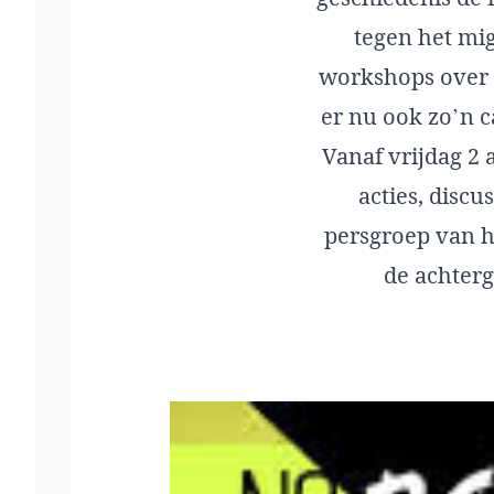
tegen het mi
workshops over 
er nu ook zo’n 
Vanaf vrijdag 2 
acties, disc
persgroep van 
de achter