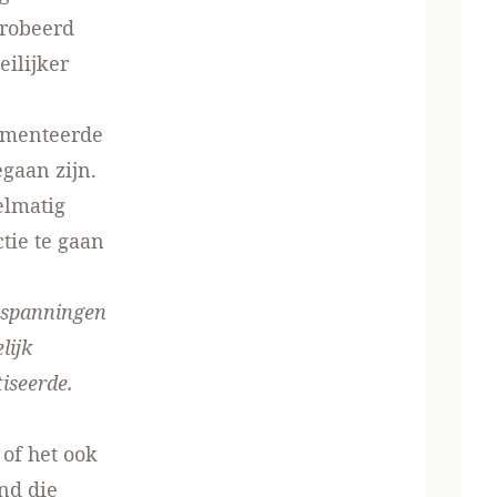
probeerd
ilijker
umenteerde
gaan zijn.
elmatig
tie te gaan
t spanningen
lijk
tiseerde.
of het ook
nd die