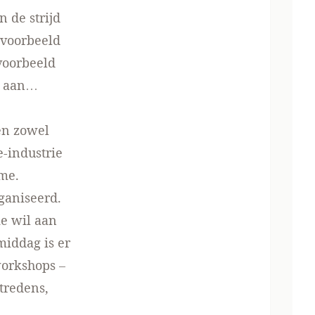
n de strijd
jvoorbeeld
jvoorbeeld
an aan…
gen zowel
e-industrie
ime.
ganiseerd.
e wil aan
middag is er
workshops –
tredens,