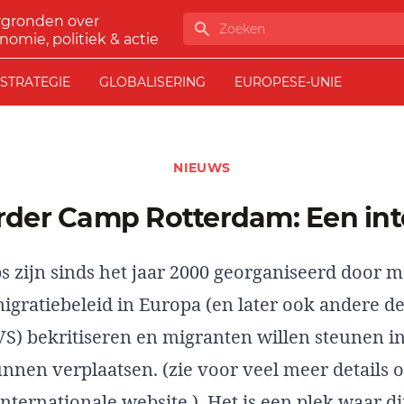
rgronden over
Zoeken
nomie, politiek & actie
STRATEGIE
GLOBALISERING
EUROPESE-UNIE
NIEUWS
order Camp Rotterdam: Een in
 zijn sinds het jaar 2000 georganiseerd door 
igratiebeleid in Europa (en later ook andere d
VS) bekritiseren en migranten willen steunen in
nnen verplaatsen. (zie voor veel meer details 
internationale website
). Het is een plek waar di