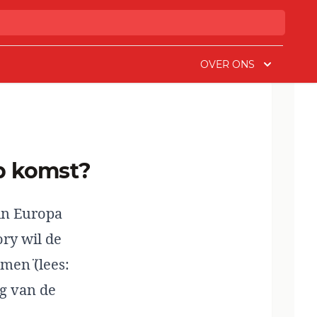
OVER ONS
op komst?
in Europa
ry wil de
men¨ (lees:
g van de