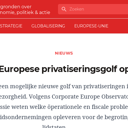
rgronden over
Zoeken
nomie, politiek & actie
STRATEGIE
GLOBALISERING
EUROPESE-UNIE
NIEUWS
 Europese privatiseringsgolf 
een mogelijke nieuwe golf van privatiseringen 
zorgheid. Volgens Corporate Europe Observato
ie weten welke ¨operationele en fiscale proble
heidsondernemingen opleveren voor de begrotin
lidstaten.