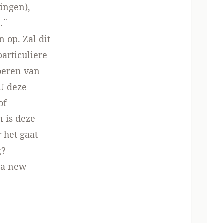
ingen),
¨
 op. Zal dit
articuliere
voeren van
U deze
of
n is deze
 het gaat
g?
 a new