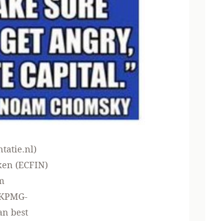
tatie.nl
)
ken (ECFIN)
m
t KPMG-
an best