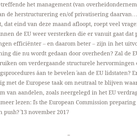
betreffende het management (van overheidondernem
n de herstructurering en/of privatisering daarvan….
t, dat eind van deze maand afloopt, roept veel vragen
nnen de EU weer versterken die er vanuit gaat dat p
en efficiënter – en daarom beter – zijn in het uit
ning die nu wordt gedaan door overheden? Zal de E
bruiken om verdergaande structurele hervormingen 
ngsprocedures ´aan te bevelen´ aan de EU lidstaten? E
jdig met de Europese taak om neutraal te blijven waar
m van aandelen, zoals neergelegd in het EU verdra
meer lezen: ¨
Is the European Commission preparing
on push?
¨ 13 november 2017
-