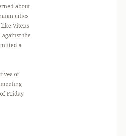
erned about
aian cities
 like Vitens
 against the
mitted a
tives of
a meeting
of Friday