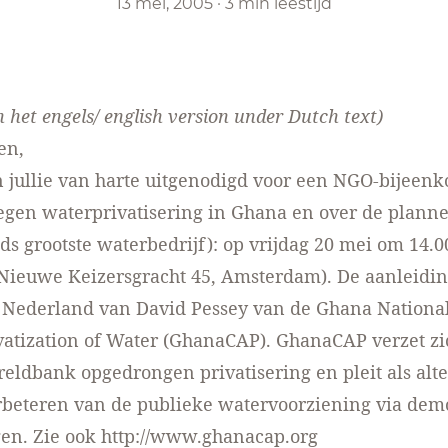
13 mei, 2005
·
3 min leestijd
 het engels/ english version under Dutch text)
en,
jn jullie van harte uitgenodigd voor een NGO-bijeen
tegen waterprivatisering in Ghana en over de plann
nds grootste waterbedrijf): op vrijdag 20 mei om 14.0
Nieuwe Keizersgracht 45, Amsterdam). De aanleiding
 Nederland van David Pessey van de Ghana National
vatization of Water (GhanaCAP). GhanaCAP verzet zi
eldbank opgedrongen privatisering en pleit als alte
rbeteren van de publieke watervoorziening via dem
en. Zie ook
http://www.ghanacap.org