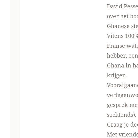
David Pess
over het bo
Ghanese ste
Vitens 100%
Franse wate
hebben een 
Ghana in h
krijgen.
Voorafgaan
vertegenwoo
gesprek met
sochtends).
Graag je de
Met vriende