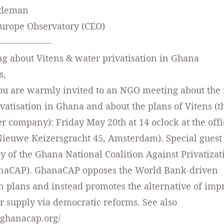
edeman
urope Observatory (CEO)
——————-
 about Vitens & water privatisation in Ghana
s,
u are warmly invited to an NGO meeting about the 
ivatisation in Ghana and about the plans of Vitens (t
er company): Friday May 20th at 14 oclock at the offi
ieuwe Keizersgracht 45, Amsterdam). Special guest 
y of the Ghana National Coalition Against Privatizat
naCAP). GhanaCAP opposes the World Bank-driven
on plans and instead promotes the alternative of imp
r supply via democratic reforms. See also
.ghanacap.org/