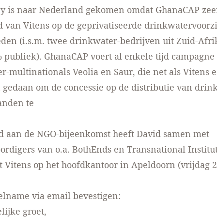
ey is naar Nederland gekomen omdat GhanaCAP zeer
d van Vitens op de geprivatiseerde drinkwatervoorz
den (i.s.m. twee drinkwater-bedrijven uit Zuid-Afrik
 publiek). GhanaCAP voert al enkele tijd campagne
r-multinationals Veolia en Saur, die net als Vitens 
gedaan om de concessie op de distributie van drin
anden te
d aan de NGO-bijeenkomst heeft David samen met
rdigers van o.a. BothEnds en Transnational Institu
 Vitens op het hoofdkantoor in Apeldoorn (vrijdag 
elname via email bevestigen:
lijke groet,