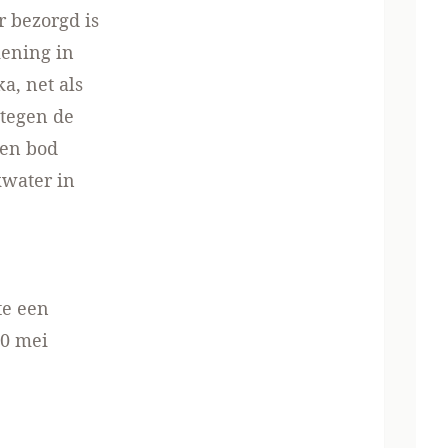
 bezorgd is
iening in
a, net als
 tegen de
een bod
kwater in
te een
20 mei