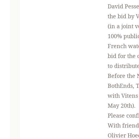
David Pesse
the bid by 
(in a joint 
100% public
French wate
bid for the
to distribu
Before the 
BothEnds, T
with Vitens
May 20th).
Please conf
With friend
Olivier Ho