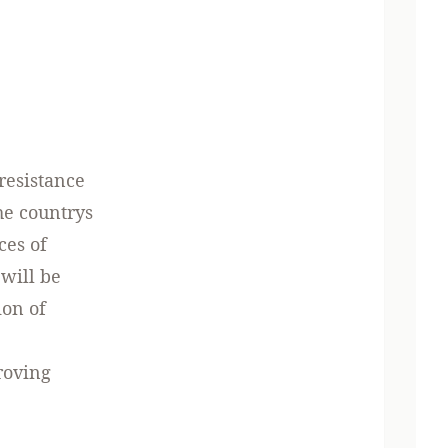
resistance
he countrys
ces of
will be
ion of
roving