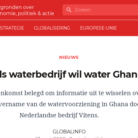
rgronden over
Zoeken
nomie, politiek & actie
STRATEGIE
GLOBALISERING
EUROPESE-UNIE
NIEUWS
ds waterbedrijf wil water Gha
eenkomst belegd om informatie uit te wisselen o
vername van de watervoorziening in Ghana do
Nederlandse bedrijf Vitens.
GLOBALINFO