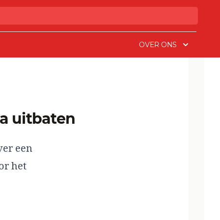
OVER ONS
na uitbaten
ver een
or het