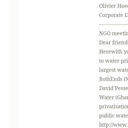
Olivier Ho
Corporate E
—————
NGO meeting
Dear friend
Herewith yo
to water pr
largest wat
BothEnds (N
David Pesse
Water (Gha
privatisati
public wate
http://www