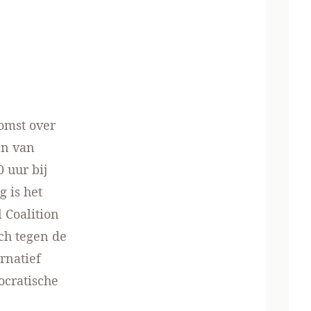
komst over
en van
0 uur bij
 is het
 Coalition
ch tegen de
rnatief
ocratische