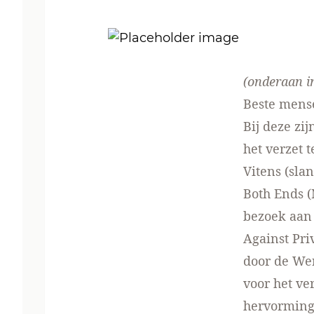
(onderaan in
Beste mens
Bij deze zi
het verzet 
Vitens (sla
Both Ends (
bezoek aan
Against Pri
door de Wer
voor het ve
hervorming