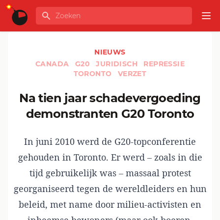
Ga naar de inhoud
Zoeken
GLOBALINFO
Op
NIEUWS
CANADA
G20
JURIDISCH
REPRESSIE
TORONTO
VERZET
Na tien jaar schadevergoeding
demonstranten G20 Toronto
In juni 2010 werd de G20-topconferentie
gehouden in Toronto. Er werd – zoals in die
tijd gebruikelijk was – massaal protest
georganiseerd tegen de wereldleiders en hun
beleid, met name door milieu-activisten en