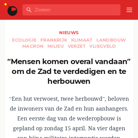
Ga naar de inhoud
Zoeken
GLOBALINFO
Op
NIEUWS
ECOLOGIE
FRANKRIJK
KLIMAAT
LANDBOUW
MACRON
MILIEU
VERZET
VLIEGVELD
“Mensen komen overal vandaan”
om de Zad te verdedigen en te
herbouwen
“Een hut verwoest, twee herbouwd”, beloven
de inwoners van de Zad en hun aanhangers.
Een eerste dag van de wederopbouw is
gepland op zondag 15 april. Na vier dagen