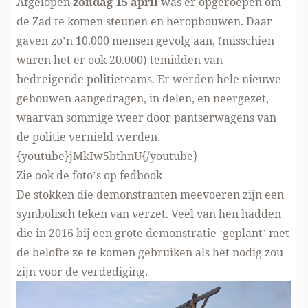
Afgelopen
zondag 15 april
was er opgeroepen om
de Zad te komen steunen en heropbouwen. Daar
gaven zo’n 10.000 mensen gevolg aan, (misschien
waren
het er ook 20.000
) temidden van
bedreigende politieteams. Er werden hele nieuwe
gebouwen aangedragen, in delen, en neergezet,
waarvan sommige weer door pantserwagens van
de politie vernield werden.
{youtube}jMkIw5bthnU{/youtube}
Zie ook
de foto’s op fedbook
De stokken die demonstranten meevoeren zijn een
symbolisch teken van verzet. Veel van hen hadden
die in 2016 bij een grote demonstratie ‘geplant’ met
de belofte ze te komen gebruiken als het nodig zou
zijn voor de verdediging.