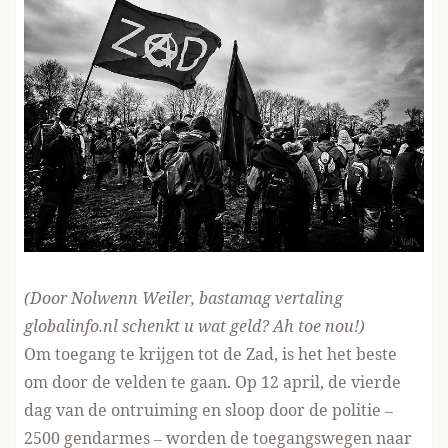
(Door Nolwenn Weiler,
bastamag
vertaling
globalinfo.nl schenkt u
wat geld? Ah toe nou!
)
Om toegang te krijgen tot de Zad, is het het beste
om door de velden te gaan. Op 12 april, de vierde
dag van de ontruiming en sloop door de politie –
2500 gendarmes – worden de toegangswegen naar