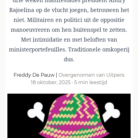
drie weken manifestaties president Andry
Rajoelina op de vlucht joegen, betrouwen het
niet. Militairen en politici uit de oppositie
manoeuvreren om hen buitenspel te zetten.
Met intimidatie en met beloften van
ministerportefeuilles. Traditionele omkoperij
dus.
Freddy De Pauw
|
Overgenomen van Uitpers
18 oktober, 2025
·
5 min leestijd