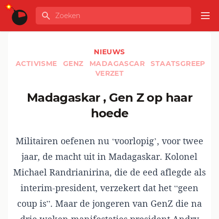
Ga naar de inhoud
Zoeken
GLOBALINFO
Op
NIEUWS
ACTIVISME
GENZ
MADAGASCAR
STAATSGREEP
VERZET
Madagaskar , Gen Z op haar
hoede
Militairen oefenen nu ‘voorlopig’, voor twee
jaar, de macht uit in Madagaskar. Kolonel
Michael Randrianirina, die de eed aflegde als
interim-president, verzekert dat het “geen
coup is”. Maar de jongeren van GenZ die na