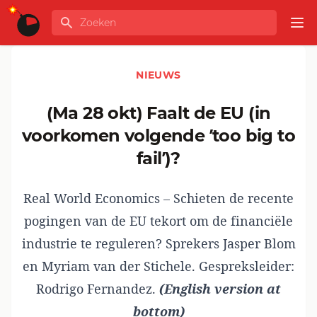
Ga naar de inhoud
Zoeken
GLOBALINFO
Op
NIEUWS
(ma 28 okt) Faalt de EU (in
voorkomen volgende ’too big to
fail’)?
Real World Economics – Schieten de recente
pogingen van de EU tekort om de financiële
industrie te reguleren? Sprekers Jasper Blom
en Myriam van der Stichele. Gespreksleider:
Rodrigo Fernandez.
(English version at
bottom)