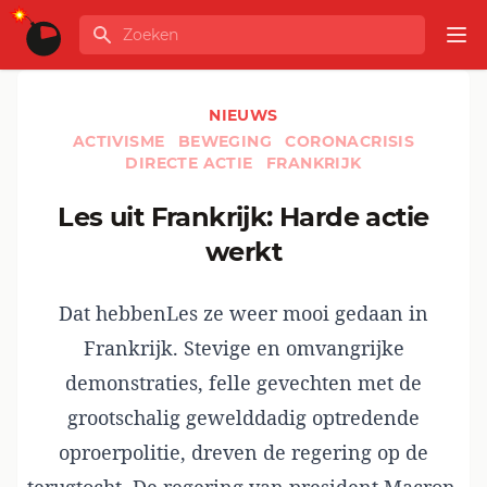
Ga naar de inhoud
Zoeken
GLOBALINFO
Op
NIEUWS
ACTIVISME
BEWEGING
CORONACRISIS
DIRECTE ACTIE
FRANKRIJK
Les uit Frankrijk: Harde actie
werkt
Dat hebbenLes ze weer mooi gedaan in
Frankrijk. Stevige en omvangrijke
demonstraties, felle gevechten met de
grootschalig gewelddadig optredende
oproerpolitie, dreven de regering op de