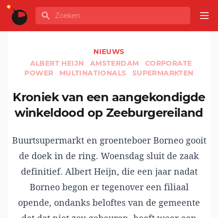
Ga naar de inhoud
Zoeken
GLOBALINFO
Op
NIEUWS
ALBERT HEIJN
AMSTERDAM
CORPORATE
POWER
MULTINATIONALS
SUPERMARKTEN
Kroniek van een aangekondigde
winkeldood op Zeeburgereiland
Buurtsupermarkt en groenteboer Borneo gooit
de doek in de ring. Woensdag sluit de zaak
definitief. Albert Heijn, die een jaar nadat
Borneo begon er tegenover een filiaal
opende, ondanks beloftes van de gemeente