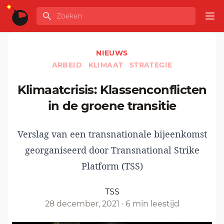
Ga naar de inhoud
Zoeken
GLOBALINFO
Op
NIEUWS
ARBEID
KLIMAAT
STRATEGIE
Klimaatcrisis: Klassenconflicten
in de groene transitie
Verslag van een transnationale bijeenkomst
georganiseerd door Transnational Strike
Platform (TSS)
TSS
28 december, 2021
·
6 min leestijd