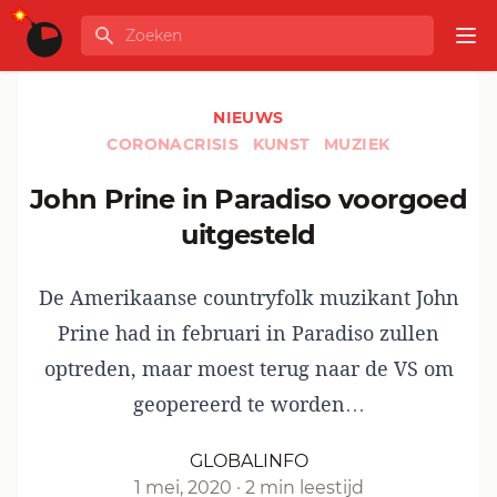
Ga naar de inhoud
Zoeken
GLOBALINFO
Op
NIEUWS
CORONACRISIS
KUNST
MUZIEK
John Prine in Paradiso voorgoed
uitgesteld
De Amerikaanse countryfolk muzikant John
Prine had in februari in Paradiso zullen
optreden, maar moest terug naar de VS om
geopereerd te worden…
GLOBALINFO
1 mei, 2020
·
2 min leestijd