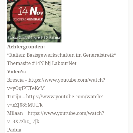
Achtergronden:
“Italien: B
asisgewerkschaften im Generalstreik
“
Themasite #
14N bij LabourNet
Video’s:
Brescia –
https://www.youtube.com/watch?
v=yOqiPETeKcM
Turijn –
https://www.youtube.com/watch?
v=xZJ685MUtFk
Milaan –
https://www.youtube.com/watch?
v=3X7zhz_-7jk
Padua