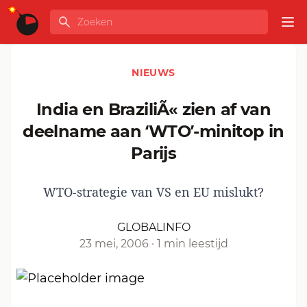
Ga naar de inhoud
Zoeken
GLOBALINFO
Op
NIEUWS
India en BraziliÃ« zien af van
deelname aan ‘WTO’-minitop in
Parijs
WTO-strategie van VS en EU mislukt?
GLOBALINFO
23 mei, 2006
·
1 min leestijd