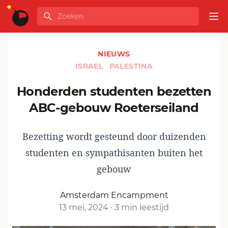
Ga naar de inhoud
Zoeken
GLOBALINFO
Op
NIEUWS
ISRAEL
PALESTINA
Honderden studenten bezetten
ABC-gebouw Roeterseiland
Bezetting wordt gesteund door duizenden
studenten en sympathisanten buiten het
gebouw
Amsterdam Encampment
13 mei, 2024
·
3 min leestijd