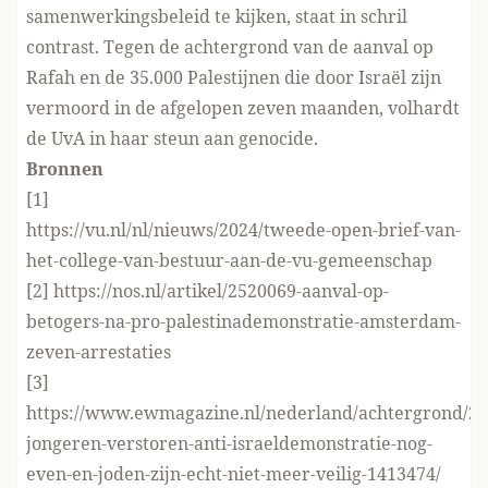
samenwerkingsbeleid te kijken, staat in schril
contrast. Tegen de achtergrond van de aanval op
Rafah en de 35.000 Palestijnen die door Israël zijn
vermoord in de afgelopen zeven maanden, volhardt
de UvA in haar steun aan genocide.
Bronnen
[1]
https://vu.nl/nl/nieuws/2024/tweede-open-brief-van-
het-college-van-bestuur-aan-de-vu-gemeenschap
[2]
https://nos.nl/artikel/2520069-aanval-op-
betogers-na-pro-palestinademonstratie-amsterdam-
zeven-arrestaties
[3]
https://www.ewmagazine.nl/nederland/achtergrond/20
jongeren-verstoren-anti-israeldemonstratie-nog-
even-en-joden-zijn-echt-niet-meer-veilig-1413474/