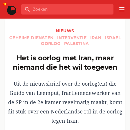
Ga naar de inhoud
Zoeken
GLOBALINFO
Op
NIEUWS
GEHEIME DIENSTEN
INTERVENTIE
IRAN
ISRAEL
OORLOG
PALESTINA
Het is oorlog met Iran, maar
niemand die het wil toegeven
Uit de nieuwsbrief over de oorlog(en) die
Guido van Leemput, fractiemedewerker van
de SP in de 2e kamer regelmatig maakt, komt
dit stuk over een Nederlandse rol in de oorlog
tegen Iran.