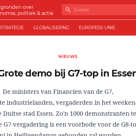
rgronden over
Zoeken
nomie, politiek & actie
STRATEGIE
GLOBALISERING
EUROPESE-UNIE
NIEUWS
Grote demo bij G7-top in Esse
De ministers van Financien van de G7,
te industrielanden, vergaderden in het weeken
de Duitse stad Essen. Zo'n 1000 demonstranten 
e G7-vergadering is een voorbode voor de G8-to
ni in Heiligendamm gehouden zal worden.