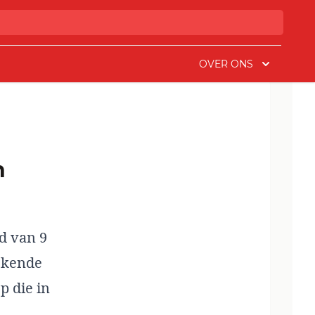
OVER ONS
n
d van 9
tekende
p die in