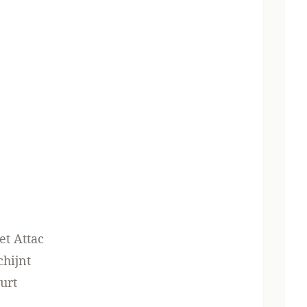
et Attac
chijnt
urt