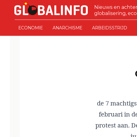
Ga naar de inhoud
Nieuws en achte
GLOBALINFO
globalisering, eco
ECONOMIE
ANARCHISME
ARBEIDSSTRIJD
de 7 machtigs
februari in 
protest aan. D
ju