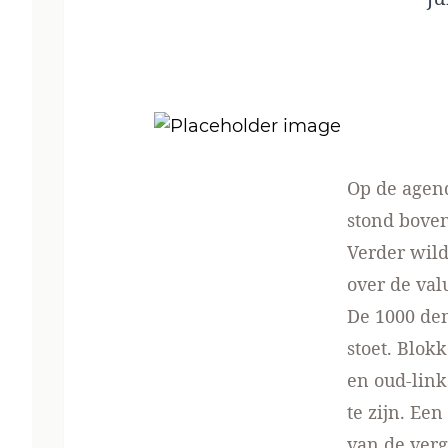
Op de agen
stond bove
Verder wil
over de val
De 1000 de
stoet. Blok
en oud-link
te zijn. Ee
van de verg