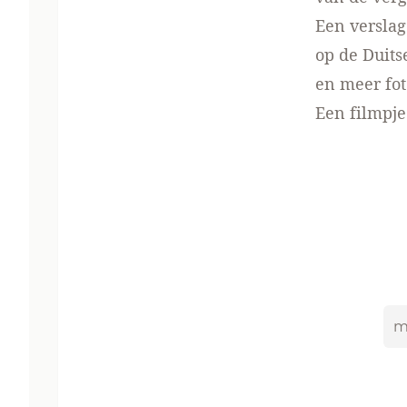
Een verslag
op de
Duits
en meer fot
Een
filmpj