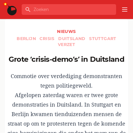
Ga naar de inhoud
Zoeken
GLOBALINFO
Op
NIEUWS
BERLIJN
CRISIS
DUITSLAND
STUTTGART
VERZET
Grote ‘crisis-demo’s’ in Duitsland
Commotie over verdediging demonstranten
tegen politiegeweld.
Afgelopen zaterdag waren er twee grote
demonstraties in Duitsland. In Stuttgart en
Berlijn kwamen tienduizenden mensen de
straat op om te protesteren tegen de komende