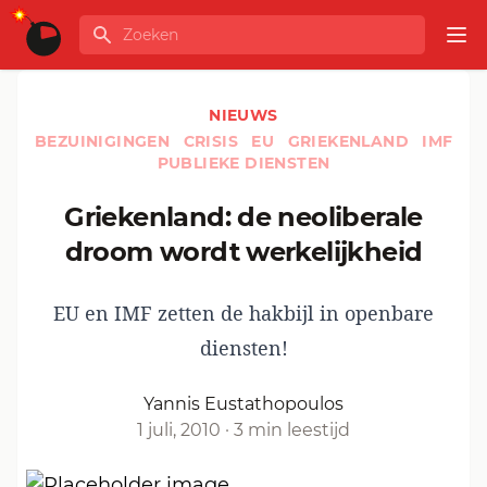
Ga naar de inhoud
Zoeken
GLOBALINFO
Op
NIEUWS
BEZUINIGINGEN
CRISIS
EU
GRIEKENLAND
IMF
PUBLIEKE DIENSTEN
Griekenland: de neoliberale
droom wordt werkelijkheid
EU en IMF zetten de hakbijl in openbare
diensten!
Yannis Eustathopoulos
1 juli, 2010
·
3 min leestijd