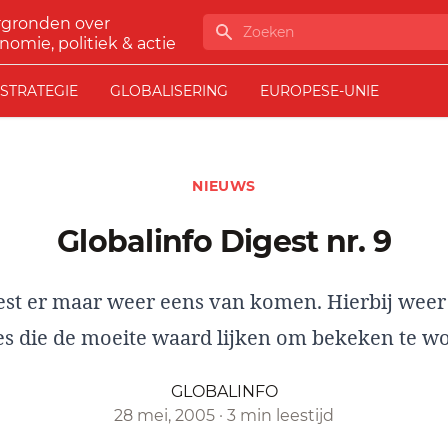
rgronden over
Zoeken
nomie, politiek & actie
STRATEGIE
GLOBALISERING
EUROPESE-UNIE
NIEUWS
Globalinfo Digest nr. 9
oest er maar weer eens van komen. Hierbij weer
es die de moeite waard lijken om bekeken te w
GLOBALINFO
28 mei, 2005
·
3 min leestijd