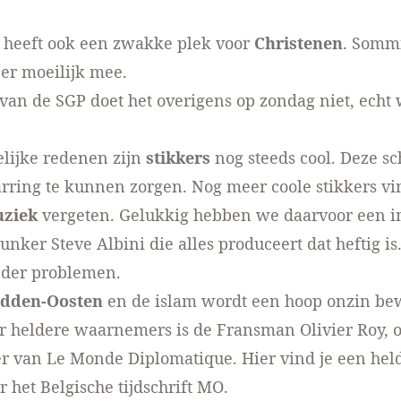
 heeft ook een zwakke plek voor
Christenen
.
Somm
er moeilijk mee.
van de SGP doet het overigens op zondag niet, echt
lijke redenen zijn
stikkers
nog steeds cool.
Deze
sc
rring te kunnen zorgen. Nog meer coole stikkers
vi
ziek
vergeten. Gelukkig hebben we daarvoor een i
punker
Steve Albini
die alles produceert dat heftig is.
nder problemen.
dden-Oosten
en de islam wordt een hoop onzin be
r heldere waarnemers is de Fransman Olivier Roy, 
er van Le Monde Diplomatique. Hier vind je een
hel
 het Belgische tijdschrift MO.