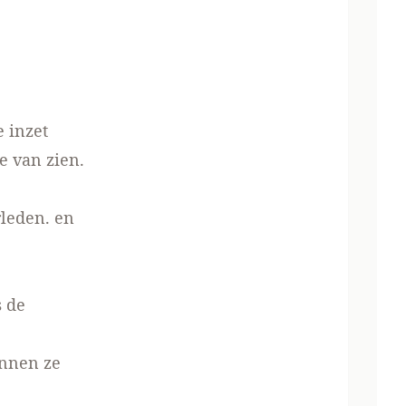
 inzet
je
van zien.
rleden.
en
s de
nnen ze