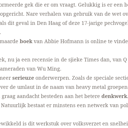
ormeerde gek die er om vraagt. Gelukkig is er een
b
opgericht. Nare verhalen van gebruik van de wet o
oals
dit geval in Den Haag
of
deze 17-jarige pechvoge
.
rmaarde
boek
van Abbie Hofmann is
online te vind
ek, nu ja een
recensie in de sjieke Times
dan, van Q
 kameraden van Wu Ming.
 meer
serieuze
onderwerpen. Zoals de speciale secti
over
de umlaut
in de naam van heavy metal groepen
 graag aandacht besteden aan het betere
denkwerk
. Natuurlijk bestaat er minstens een
netwerk
van pol
ewikkeld is
dit werkstuk
over volksverzet en snelheid