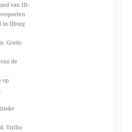
ond van ID-
verspoelen
l
in IJburg
en
. Gratis
 van de
e op
.
.
itieke
. Virilio