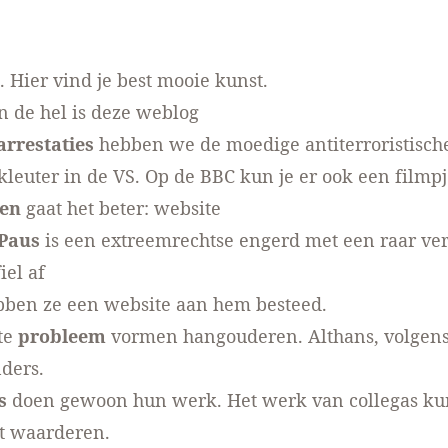
 Hier vind je best mooie
kunst
.
n de hel is
deze weblog
arrestaties
hebben we de moedige antiterroristische
kleuter
in de VS. Op de BBC kun je er ook een
filmp
en
gaat het beter:
website
Paus
is een extreemrechtse engerd met een raar ve
iel af
ebben ze
een website
aan hem besteed.
te
probleem
vormen
hangouderen
. Althans, volgen
ders.
s
doen gewoon hun werk. Het werk van
collegas
ku
t waarderen.