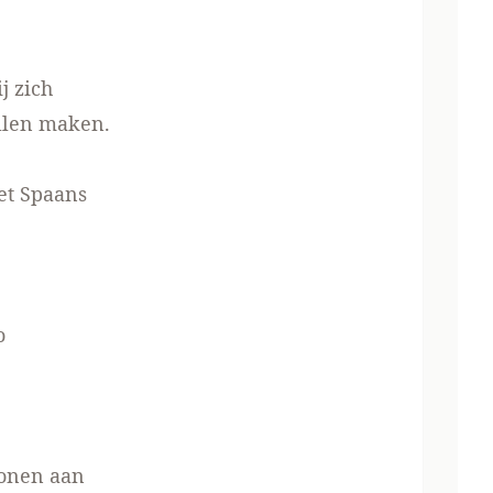
j zich
llen maken.
het Spaans
o
 tonen aan