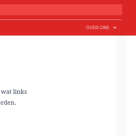
OVER ONS
 wat links
orden.