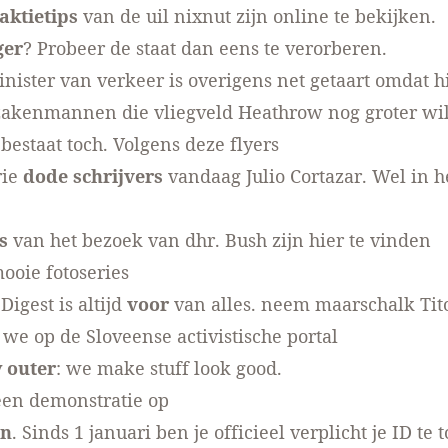
aktietips
van
de uil nixnut
zijn online te bekijken.
ger
? Probeer
de staat
dan eens te verorberen.
inister van verkeer is overigens net
getaart
omdat hi
 zakenmannen die vliegveld Heathrow nog groter wi
bestaat toch. Volgens
deze flyers
rie
dode schrijvers
vandaag
Julio Cortazar
. Wel in 
s
van het bezoek van dhr. Bush
zijn hier te vinden
ooie fotoseries
Digest is altijd
voor
van alles.
neem maarschalk Tit
 we op de Sloveense
activistische portal
y outer
:
we make stuff look good
.
 een
demonstratie op
en
. Sinds 1 januari ben je officieel verplicht je ID te