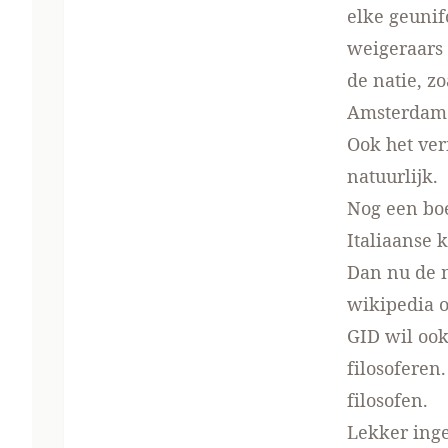
elke geunif
weigeraars
de natie, z
Amsterdam
Ook het ve
natuurlijk.
Nog een bo
Italiaanse
Dan nu de
wikipedia 
GID wil ook
filosoferen
filosofen.
Lekker ing