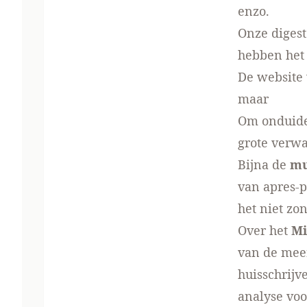
enzo.
Onze digest
hebben het 
De website 
maar
Om onduide
grote verwa
Bijna de
mu
van apres-
het niet zo
Over het
Mi
van de mee
huisschrijv
analyse
voor