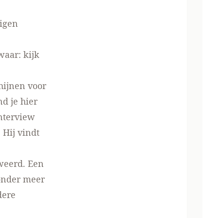
igen
 waar:
kijk
hijnen voor
nd je hier
nterview
 Hij vindt
weerd. Een
onder meer
dere