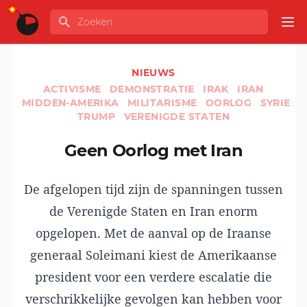
Ga naar de inhoud
Zoeken
GLOBALINFO
Op
NIEUWS
ACTIVISME
DEMONSTRATIE
IRAK
IRAN
MIDDEN-AMERIKA
MILITARISME
OORLOG
SYRIE
TRUMP
VERENIGDE STATEN
Geen Oorlog met Iran
De afgelopen tijd zijn de spanningen tussen
de Verenigde Staten en Iran enorm
opgelopen. Met de aanval op de Iraanse
generaal Soleimani kiest de Amerikaanse
president voor een verdere escalatie die
verschrikkelijke gevolgen kan hebben voor