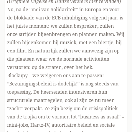
(Originele Engelse en Duitse versie is
hier te vinden
)
Nu, na de “mei van Solidariteit” in Europa en voor
de blokkade van de ECB inhuldiging volgend jaar, is
het juiste moment: we zullen bespreken, zullen
onze strijden bijeenbrengen en plannen maken. Wij
zullen bijeenkomen bij muziek, met een biertje, bij
een film. En natuurlijk zullen we aanwezig zijn op
die plaatsen waar we de normale activiteiten
verstoren: op de straten, over het hek.
Blockupy – we weigeren ons aan te passen!
“Bezuinigingsbeleid is dodelijk!” is nog steeds van
toepassing. De heersenden intensiveren hun
structurele maatregelen, ook al zijn ze nu meer
“zacht” verpakt. Ze zijn bezig om de crisispolitiek
van de trojka om te vormen tot “business as usual” –
mini-jobs, Hartz-IV, autoritaire beleid en sociale