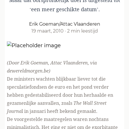
Maar dat oorspronkelijk doel is uitgesteld tot
‘een meer geschikte datum’.
Erik Goeman/Attac Vlaanderen
19 maart, 2010
·
2 min leestijd
(Door Erik Goeman, Attac Vlaanderen, via
dewereldmorgen.be
)
De ministers wachten blijkbaar liever tot die
speculatiefondsen de euro en het pond verder
hebben gedestabiliseerd door hun herhaalde en
gezamenlijke aanvallen, zoals
The Wall Street
Journa
l in januari heeft bekend gemaakt.
De voorgestelde maatregelen waren nochtans
minimalistisch. Het ging er niet om de exorbitante