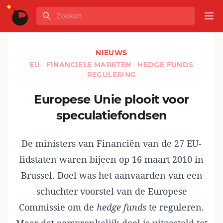
Ga naar de inhoud
Zoeken
GLOBALINFO
Op
NIEUWS
EU
FINANCIELE MARKTEN
HEDGE FUNDS
REGULERING
Europese Unie plooit voor
speculatiefondsen
De ministers van Financiën van de 27 EU-
lidstaten waren bijeen op 16 maart 2010 in
Brussel. Doel was het aanvaarden van een
schuchter voorstel van de Europese
Commissie om de
hedge funds
te reguleren.