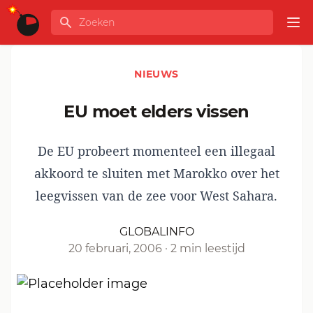
Ga naar de inhoud
Zoeken
GLOBALINFO
Op
NIEUWS
EU moet elders vissen
De EU probeert momenteel een illegaal
akkoord te sluiten met Marokko over het
leegvissen van de zee voor West Sahara.
GLOBALINFO
20 februari, 2006
·
2 min leestijd