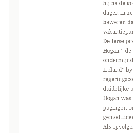
hij na de g
dagen in ze
beweren dat
vakantiepa
De Ierse pr
Hogan “ de 
ondermijnd 
Ireland” by 
regeringsco
duidelijke 
Hogan was o
pogingen om
gemodifice
Als opvolg