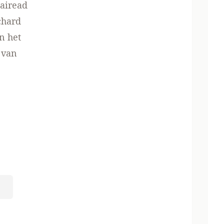
airead
chard
n het
d van