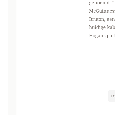
genoemd: “
McGuinness,
Bruton, een
huidige kabi
Hogans part