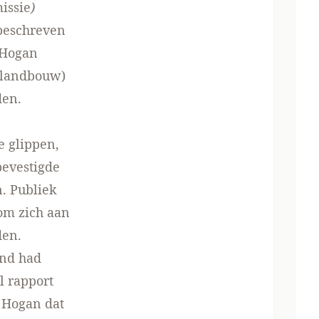
issie
)
beschreven
 Hogan
(landbouw)
den.
e glippen,
bevestigde
n. Publiek
 om zich aan
den.
end had
el rapport
t Hogan dat