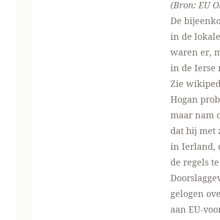
(Bron:
EU O
De bijeenk
in de lokal
waren er, 
in de Ierse
Zie
wikiped
Hogan probe
maar nam op
dat hij met
in Ierland,
de regels 
Doorslaggev
gelogen ove
aan EU-voor