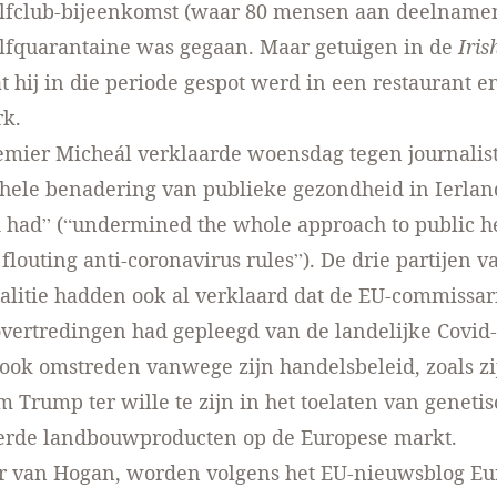
olfclub-bijeenkomst (waar 80 mensen aan deelnamen
lfquarantaine was gegaan. Maar getuigen in de
Iris
 hij in die periode gespot werd in een restaurant e
rk.
emier Micheál verklaarde woensdag tegen journalis
hele benadering van publieke gezondheid in Ierlan
had” (“undermined the whole approach to public he
flouting anti-coronavirus rules”). De drie partijen v
alitie hadden ook al verklaard dat de EU-commissar
overtredingen had gepleegd van de landelijke Covid-
ok omstreden vanwege zijn handelsbeleid, zoals zi
 Trump ter wille te zijn
in het toelaten van genetis
erde landbouwproducten op de Europese markt
.
er van Hogan, worden volgens het EU-nieuwsblog
Eu