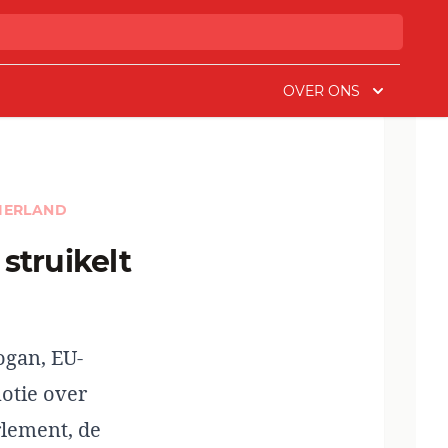
OVER ONS
IERLAND
ogan, EU-
otie over
rlement, de