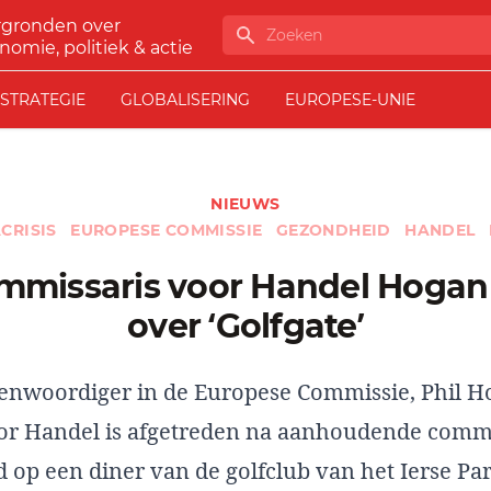
rgronden over
Zoeken
nomie, politiek & actie
STRATEGIE
GLOBALISERING
EUROPESE-UNIE
NIEUWS
CRISIS
EUROPESE COMMISSIE
GEZONDHEID
HANDEL
over ‘Golfgate’
genwoordiger in de Europese Commissie, Phil H
or Handel is afgetreden na aanhoudende comm
 op een diner van de golfclub van het Ierse Pa