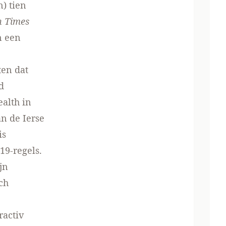
) tien
h Times
n een
ten dat
d
alth in
an de Ierse
is
19-regels.
jn
ch
ractiv