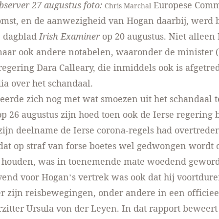
bserver 27 augustus
foto:
Europese Comm
Chris Marchal
omst, en de aanwezigheid van Hogan daarbij, werd 
e dagblad
Irish Examiner
op 20 augustus. Niet alleen
maar ook andere notabelen, waaronder de minister 
 regering Dara Calleary, die inmiddels ook is afgetre
ia over het schandaal
.
erde zich nog met wat smoezen uit het schandaal t
 26 augustus zijn hoed toen ook de Ierse regering 
 zijn deelname de Ierse corona-regels had overtrede
 dat op straf van forse boetes wel gedwongen wordt
te houden, was in toenemende mate woedend gewor
end voor Hogan’s vertrek was ook dat hij voortdur
r zijn reisbewegingen, onder andere in een
officie
zitter Ursula von der Leyen. In dat rapport beweer