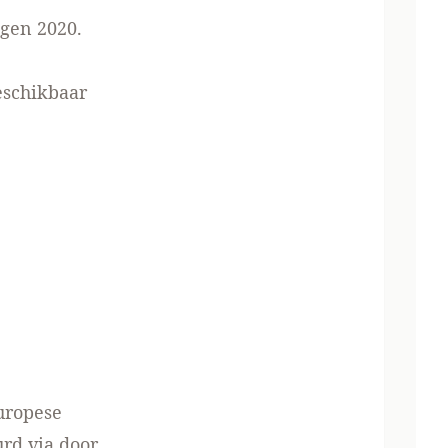
egen 2020.
eschikbaar
Europese
rd via door