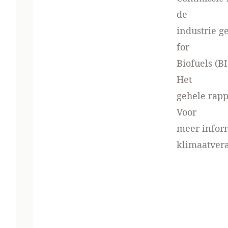
de
industrie g
for
Biofuels (B
Het
gehele rapp
Voor
meer inform
klimaatver