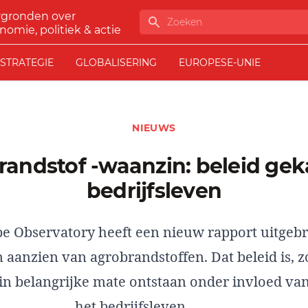
rgronden over
Zoeken
nomie, politiek & actie
STRATEGIE
GLOBALISERING
EUROPESE-UNIE
NIEUWS
bedrijfsleven
e Observatory heeft een nieuw rapport uitgebr
 aanzien van agrobrandstoffen. Dat beleid is, zo
in belangrijke mate ontstaan onder invloed van
het bedrijfsleven.