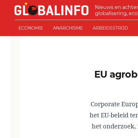
Ga naar de inhoud
Nieuws en achte
GLOBALINFO
globalisering, eco
ECONOMIE
ANARCHISME
ARBEIDSSTRIJD
EU agrobrandstof -waanzin: beleid gekaapt door
Corporate Europ
het EU-beleid ten
het onderzoek, 