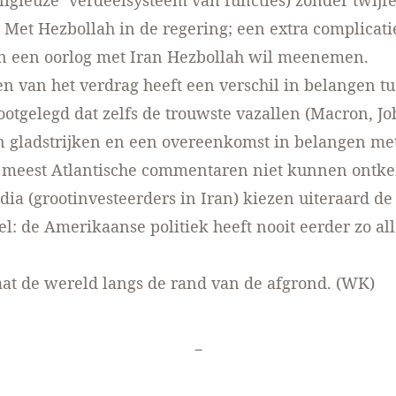
eligieuze’ verdeelsysteem van functies) zonder twijfe
 Met Hezbollah in de regering; een extra complicati
 in een oorlog met Iran Hezbollah wil meenemen.
n van het verdrag heeft een verschil in belangen t
ootgelegd dat zelfs de trouwste vazallen (Macron, Jo
n gladstrijken en een overeenkomst in belangen me
de meest Atlantische commentaren niet kunnen ontk
dia (grootinvesteerders in Iran) kiezen uiteraard de
el: de Amerikaanse politiek heeft nooit eerder zo al
at de wereld langs de rand van de afgrond. (WK)
-