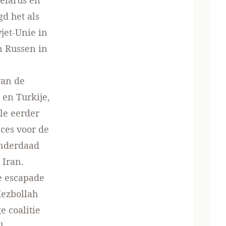
Belarus en
d het als
jet-Unie in
n Russen in
van de
en Turkije,
le eerder
ces voor de
 inderdaad
 Iran.
de escapade
Hezbollah
e coalitie