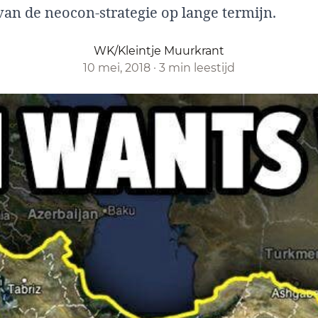
van de neocon-strategie op lange termijn.
WK/Kleintje Muurkrant
10 mei, 2018
·
3 min leestijd