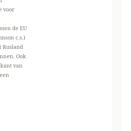
l
e voor
ussen de EU
hnson c.s.)
t Rusland
ennen. Ook
 kant van
leen