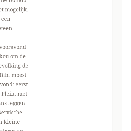
the Donald’
et mogelijk.
t een
meteen
 vooravond
skou om de
evolking de
 Bibi moest
svond: eerst
 Plein, met
ans leggen
Servische
n kleine