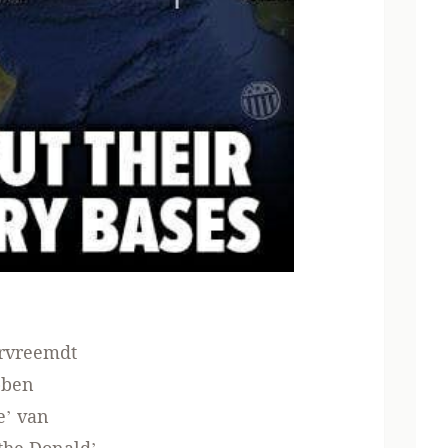
ervreemdt
bben
e’ van