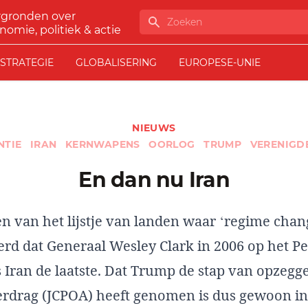
rgronden over
Zoeken
nomie, politiek & actie
STRATEGIE
GLOBALISERING
EUROPESE-UNIE
NIEUWS
NTIE
IRAN
KERNWAPENS
OORLOG
TRUMP
VERENIGD
En dan nu Iran
en van het lijstje van landen waar ‘regime chan
rd dat Generaal Wesley Clark in 2006 op het P
 Iran de laatste. Dat Trump de stap van opzegg
erdrag (JCPOA) heeft genomen is dus gewoon in