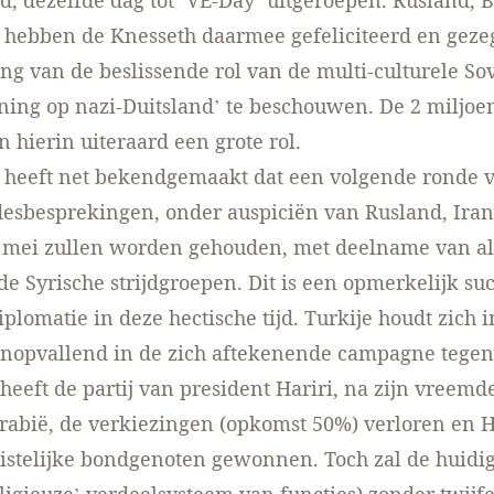
, dezelfde dag tot ‘VE-Day’ uitgeroepen. Rusland, 
hebben de Knesseth daarmee gefeliciteerd en gezeg
ng van de beslissende rol van de multi-culturele Sov
ing op nazi-Duitsland’ te beschouwen. De 2 miljoe
n hierin uiteraard een grote rol.
 heeft net bekendgemaakt dat een volgende ronde 
esbesprekingen, onder auspiciën van Rusland, Iran 
5 mei zullen worden gehouden, met deelname van al
 Syrische strijdgroepen. Dit is een opmerkelijk suc
iplomatie in deze hectische tijd. Turkije houdt zich
nopvallend in de zich aftekenende campagne tegen
heeft de partij van president Hariri, na zijn vreem
rabië, de verkiezingen (opkomst 50%) verloren en 
istelijke bondgenoten gewonnen. Toch zal de huidig