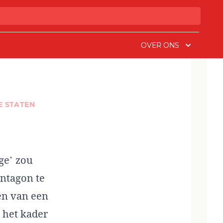
OVER ONS
E STATEN
ge’ zou
entagon te
en van een
 het kader