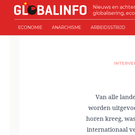
Ga naar de inhoud
Nieuws en achte
GLOBALINFO
globalisering, eco
ECONOMIE
ANARCHISME
ARBEIDSSTRIJD
INTERVE
Van alle land
worden uitgevoe
horen kreeg, was
internationaal v