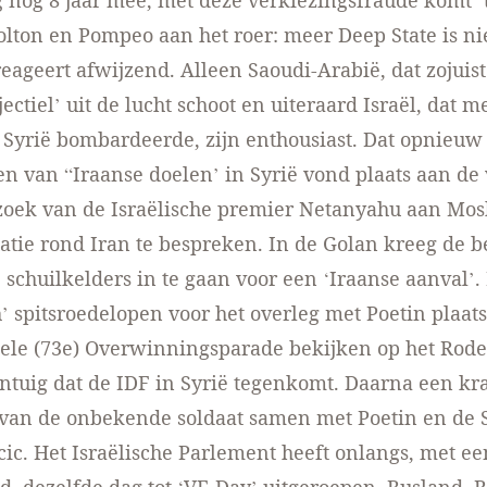
nog 8 jaar mee, met deze verkiezingsfraude komt ’
olton en Pompeo aan het roer: meer Deep State is ni
eageert afwijzend. Alleen Saoudi-Arabië, dat zojuis
ectiel’ uit de lucht schoot en uiteraard Israël, dat 
Syrië bombardeerde, zijn enthousiast. Dat opnieuw
 van “Iraanse doelen’ in Syrië vond plaats aan de
zoek van de Israëlische premier Netanyahu aan Mo
atie rond Iran te bespreken. In de Golan kreeg de b
 schuilkelders in te gaan voor een ‘Iraanse aanval’.
h’ spitsroedelopen voor het overleg met Poetin plaat
nele (73e) Overwinningsparade bekijken op het Rode
ntuig dat de IDF in Syrië tegenkomt. Daarna een kr
f van de onbekende soldaat samen met Poetin en de 
ic. Het Israëlische Parlement heeft onlangs, met ee