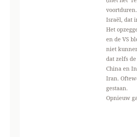
(met het ‘r
voortduren.
Israël, dat
Het opzegge
en de VS bl
niet kunne
dat zelfs 
China en In
Iran. Oftew
gestaan.
Opnieuw ga