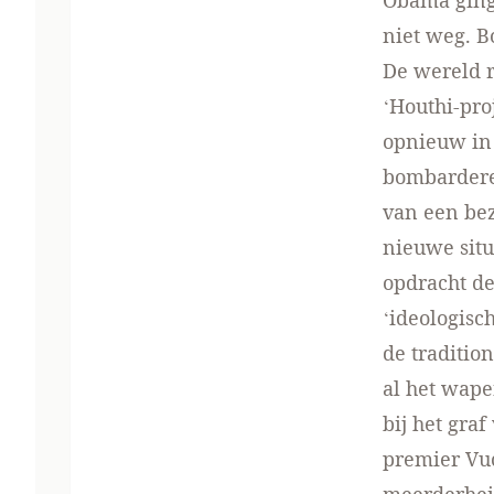
Obama ging 
niet weg. B
De wereld r
‘Houthi-proj
opnieuw in 
bombarderen
van een be
nieuwe situ
opdracht de
‘ideologisc
de traditio
al het wape
bij het gra
premier Vuc