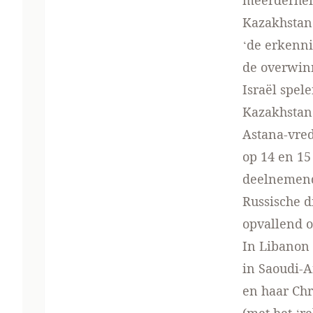
meerderheid
Kazakhstan 
‘de erkenni
de overwinn
Israël spele
Kazakhstan
Astana-vred
op 14 en 1
deelnemende
Russische d
opvallend o
In Libanon 
in Saoudi-A
en haar Chr