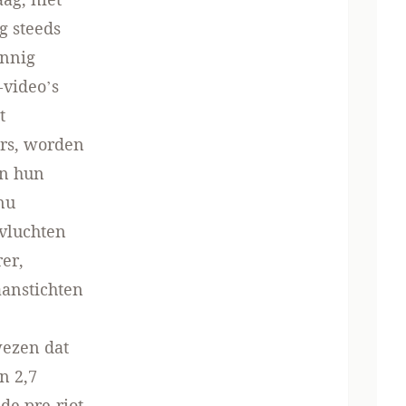
g steeds
innig
-
video’s
t
ers, worden
en hun
nu
 vluchten
er,
aanstichten
wezen dat
n 2,7
de pre-riot