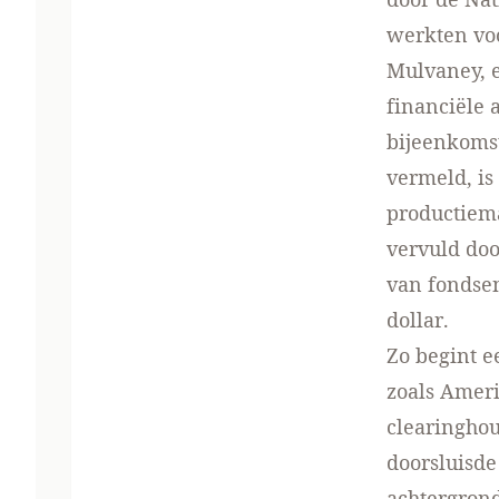
werkten vo
Mulvaney, e
financiële 
bijeenkomst
vermeld
, i
productiema
vervuld doo
van fondse
dollar.
Zo begint 
zoals
Americ
clearinghou
doorsluisde
achtergrond