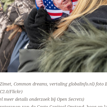
 Zimet,
Common dreams
, vertaling globalinfo.nl) foto
B
CC2.0/Flickr)
el meer details
onderzoek bij Open Secrets
)
e veteranen van de Grote Capitool Opstand, hoog en la