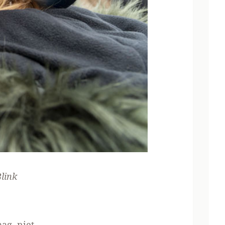
link
ag, niet