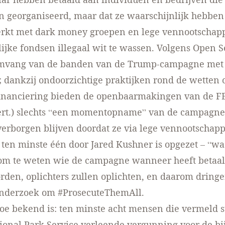
n georganiseerd, maar dat ze waarschijnlijk hebben
kt met dark money groepen en lege vennootschap
lijke fondsen illegaal
wit te wassen
. Volgens Open Se
omvang
van de banden van de Trump-campagne met 
; dankzij
ondoorzichtige praktijken
rond de wetten 
nanciering bieden de openbaarmakingen van de FE
vert.) slechts “een momentopname” van de campagne
verborgen blijven doordat ze via lege vennootschap
 ten minste één door Jared Kushner
is opgezet
– “wa
 om te weten wie de campagne wanneer heeft betaal
den, oplichters zullen oplichten, en daarom dring
onderzoek om
#ProsecuteThemAll
.
toe
bekend is
: ten minste acht mensen die vermeld s
ional Park Service
verleende
vergunning
voor de bi