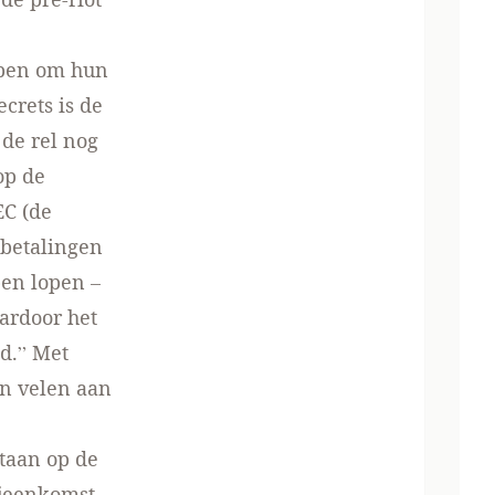
pen om hun
crets is de
de rel nog
op de
C (de
betalingen
pen lopen –
ardoor het
d.” Met
en velen aan
taan op de
jeenkomst,