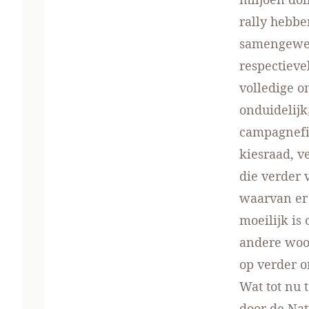
rally hebbe
samengewer
respectieve
volledige 
onduidelijk
campagnefi
kiesraad, 
die verder 
waarvan er
moeilijk is
andere woor
op verder 
Wat tot nu 
door de
Nat