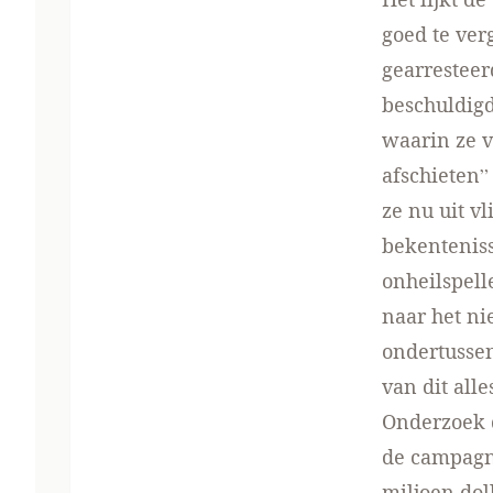
goed te ver
gearresteer
beschuldigd
waarin ze 
afschieten”
ze nu uit v
bekentenis
onheilspell
naar het ni
ondertussen
van dit alle
Onderzoek 
de campagn
miljoen dol