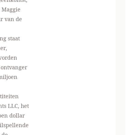
h Maggie
ur van de
ng staat
er
,
 worden
e ontvanger
miljoen
titeiten
nts LLC
, het
oen dollar
ilspellende
 de