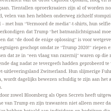
gaan. Tientallen oproerkraaiers zijn al of worden no
d
, velen van hen hebben onderweg zichzelf stompz
 – met hun “Vermoord de media”-t-shirts, hun selfie
verkondigen dat Trump “het batmanlichtsignaal moe
 en dat “de dood de enige oplossing” is voor wetgev
liegtuigen
geschopt
omdat ze “Trump 2020!” riepen 
sen
dat ze in “een vlaag van razernij” waren op die 
ende dag nadat ze tevergeefs hadden
geprobeerd te
et-uitleveringsland Zwitserland. Hun slijmerige Fuhr
, wordt dagelijks bewezen schuldig te zijn aan het 
s.
door zowel
Bloomberg
als
Open Secrets
heeft uitge
e van Trump en zijn trawanten niet alleen meer da
lar hebben betaald aan individuen en bedrijven die 