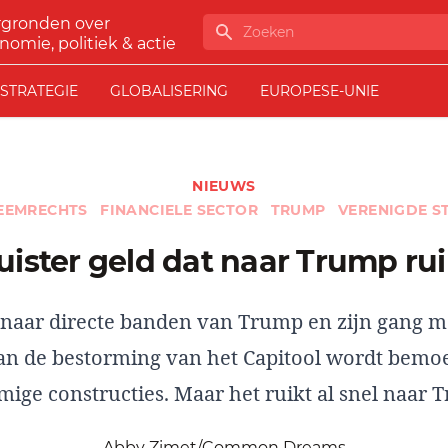
rgronden over
Zoeken
nomie, politiek & actie
STRATEGIE
GLOBALISERING
EUROPESE-UNIE
NIEUWS
EEMRECHTS
FINANCIELE SECTOR
TRUMP
VERENIGDE S
Duister geld dat naar Trump rui
naar directe banden van Trump en zijn gang m
an de bestorming van het Capitool wordt bemoe
mige constructies. Maar het ruikt al snel naar
Abby Zimet/Common Dreams