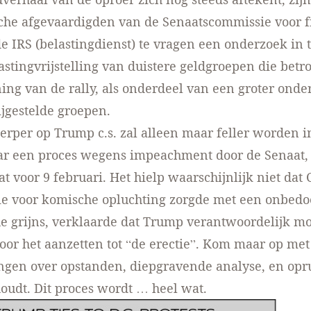
che afgevaardigden van de Senaatscommissie voor 
 IRS (belastingdienst)
te vragen
een onderzoek in t
astingvrijstelling van duistere geldgroepen die betr
ning van de rally, als onderdeel van een groter ond
ijgestelde groepen.
erper op Trump c.s. zal alleen maar feller worden i
ar een proces wegens
impeachment
door de Senaat,
at voor 9 februari. Het hielp waarschijnlijk niet dat
ie voor komische opluchting zorgde met een onbedo
e grijns,
verklaarde
dat Trump verantwoordelijk m
or het aanzetten tot “de erectie”.
Kom maar op met
gen over opstanden, diepgravende analyse, en opru
houdt. Dit proces wordt … heel wat.