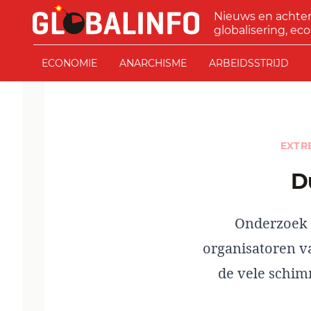
Ga naar de inhoud
Nieuws en achte
GLOBALINFO
globalisering, eco
ECONOMIE
ANARCHISME
ARBEIDSSTRIJD
EXTR
Onderzoek 
organisatoren v
de vele schim