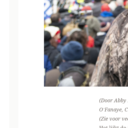
(Door Abby
O’Fanaye
, 
(Zie voor ve
Het lijkt d