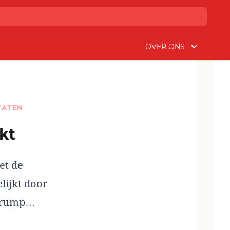
OVER ONS
TATEN
kt
et de
lijkt door
 Trump…