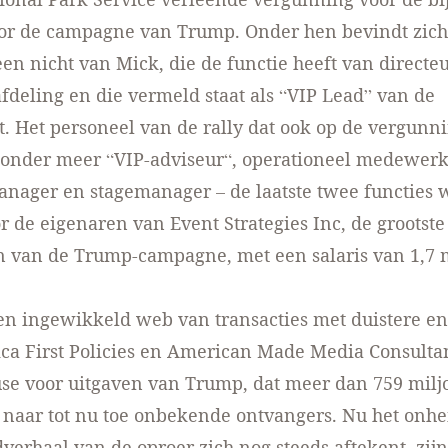
or de campagne van Trump. Onder hen bevindt zic
en nicht van Mick, die de
functie
heeft van directe
afdeling en die vermeld staat als “VIP Lead” van de
. Het personeel van de rally dat ook
op de vergunni
s onder meer “
VIP-adviseur
“,
operationeel medewerk
nager en stagemanager – de laatste twee functies
r de eigenaren van Event Strategies Inc, de grootst
n van de Trump-campagne, met een salaris van 1,7 
een ingewikkeld web van
transacties
met duistere en
a First Policies
en
American Made Media Consulta
se voor uitgaven van Trump, dat meer dan 759 milj
 naar tot nu toe onbekende ontvangers. Nu het onhe
verhaal van de oproer zich nog steeds aftekent, zijn