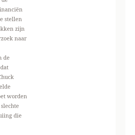
financiën
e stellen
okken zijn
erzoek naar
n de
 dat
 Chuck
elde
oet worden
slechte
iing die