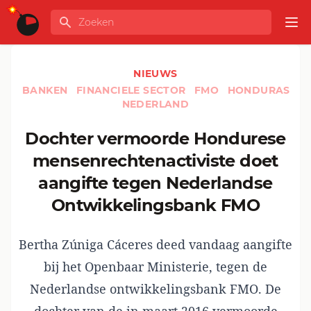
Ga naar de inhoud
Zoeken
GLOBALINFO
Op
NIEUWS
BANKEN
FINANCIELE SECTOR
FMO
HONDURAS
NEDERLAND
Dochter vermoorde Hondurese
mensenrechtenactiviste doet
aangifte tegen Nederlandse
Ontwikkelingsbank FMO
Bertha Zúniga Cáceres deed vandaag aangifte
bij het Openbaar Ministerie, tegen de
Nederlandse ontwikkelingsbank FMO. De