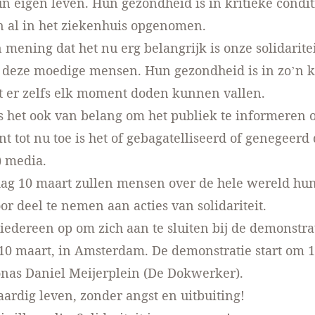
n eigen leven. Hun gezondheid is in kritieke condit
n al in het ziekenhuis opgenomen.
 mening dat het nu erg belangrijk is onze solidariteit
deze moedige mensen. Hun gezondheid is in zo’n k
t er zelfs elk moment doden kunnen vallen.
s het ook van belang om het publiek te informeren 
nt tot nu toe is het of gebagatelliseerd of genegeerd
) media.
ag 10 maart zullen mensen over de hele wereld hun
or deel te nemen aan acties van solidariteit.
iedereen op om zich aan te sluiten bij de demonstr
0 maart, in Amsterdam. De demonstratie start om 1
onas Daniel Meijerplein (De Dokwerker).
ardig leven, zonder angst en uitbuiting!