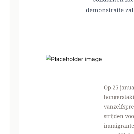
demonstratie za
Op 25 janua
hongerstaki
vanzelfspre
strijden vo
immigranten