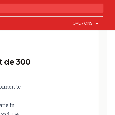
OVER ONS
wonnen te
tie in
land. De