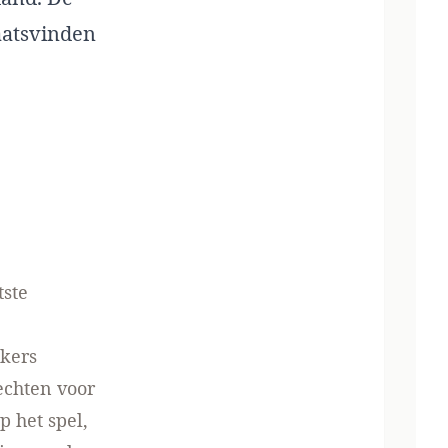
aatsvinden
tste
akers
rechten voor
p het spel,