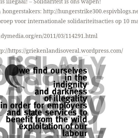
 illegaal! – Solidariteit is ons wapen!
n hongerstakers:
http://hungerstrike300.espivblogs.ne
proep voor internationale solidariteitsacties op 10 ma
indymedia.org/en/2011/03/114291.html
tp://https://griekenlandisoveral.wordpress.com/