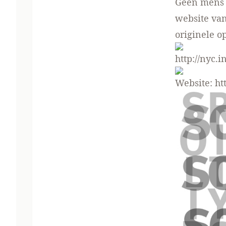
Geen mens is
website va
originele o
http://nyc.
Website:
ht