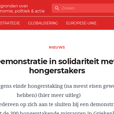
rgronden over
Zoeken
nomie, politiek & actie
STRATEGIE
GLOBALISERING
EUROPESE-UNIE
NIEUWS
hongerstakers
egens einde hongerstaking (na meest eisen ge
hebben)
(hier meer uitleg)
edereen op zich aan te sluiten bij een demonstra
et de 300 hongerstakende migranten in Grieken