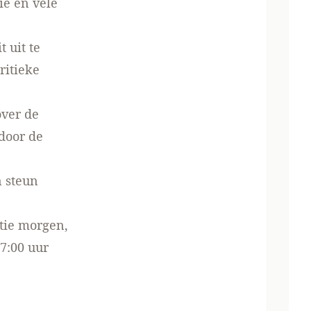
ie en vele
 uit te
ritieke
over de
 door de
 steun
atie morgen,
7:00 uur