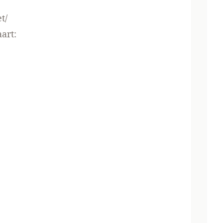
t/
art: