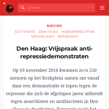
Ga naar de inhoud
Zoeken
GLOBALINFO
Op
NIEUWS
ACTIVISME
DEN HAAG
MENSENRECHTEN
NEDERLAND
REPRESSIE
Den Haag: Vrijspraak anti-
repressiedemonstraten
Op 19 november 2016 kwamen
zo’n 250
mensen op het Kerkplein samen
om vanaf
daar een demonstratie te lopen tegen de
repressie die zich de afgelopen jaren uitbreidt
tegen anarchisten en antifascisten in Den