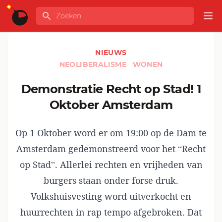
Ga naar de inhoud
Zoeken
GLOBALINFO
Op
NIEUWS
NEOLIBERALISME
WONEN
Demonstratie Recht op Stad! 1
Oktober Amsterdam
Op 1 Oktober word er om 19:00 op de Dam te
Amsterdam gedemonstreerd voor het
“Recht
op Stad”
. Allerlei rechten en vrijheden van
burgers staan onder forse druk.
Volkshuisvesting word uitverkocht en
huurrechten in rap tempo afgebroken. Dat