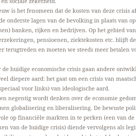
en sociale zekerheid.
euw is het fenomeen dat de kosten van deze crisis 
e onderste lagen van de bevolking in plaats van o
en) banken, rijken en bedrijven. Op het gebied van
zekeringen, pensioenen, ziektekosten etc. blijft de
er terugtreden en moeten we steeds meer betalen vo
 de huidige economische crisis gaan andere ontwi
veel diepere aard: het gaat om een crisis van maatsc
speciaal voor links) van ideologische aard.
aren negentig wordt denken over de economie gedo
men globalisering en liberalisering. De bewuste pol
ole op financiële markten in te perken (een van de
en van de huidige crisis) diende vervolgens als legi